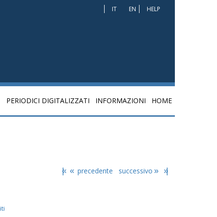
IT
EN
HELP
I
PERIODICI DIGITALIZZATI
INFORMAZIONI
HOME
|«
«
precedente
successivo
»
»|
ti