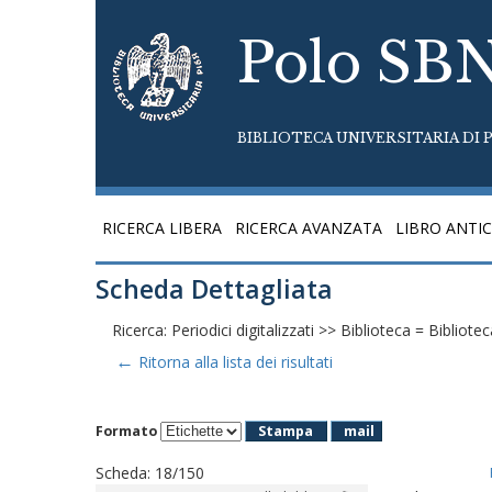
Polo SB
BIBLIOTECA UNIVERSITARIA DI P
RICERCA LIBERA
RICERCA AVANZATA
LIBRO ANTI
Scheda Dettagliata
Ricerca: Periodici digitalizzati >> Biblioteca = Bibliotec
←
Ritorna alla lista dei risultati
Formato
Stampa
mail
Scheda
:
18/150