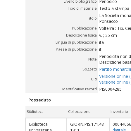
Periodico
Livello bibliografico
Testo a stampa
Tipo di materiale
La Societa monarc
Titolo
Ponsacco
Volterra : Tip. Ce
Pubblicazione
v. ; 35 cm
Descrizione fisica
ita
Lingua di pubblicazione
it
Paese di pubblicazione
Periodicita non 
Note
Descrizione basa
Partito monarchi
Soggetti
Versione online (
URI
Versione online (
PIS0004285
Identificativo record
Posseduto
Biblioteca
Collocazione
Inventario
Biblioteca
GIORN.PIS.171.48
0004406
universitaria
1911
digitale