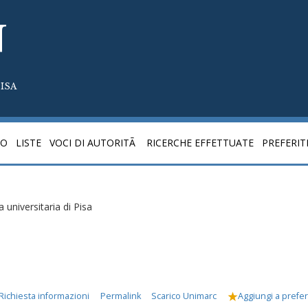
N
ISA
CO
LISTE
VOCI DI AUTORITÃ
RICERCHE EFFETTUATE
PREFERIT
a universitaria di Pisa
Richiesta informazioni
Permalink
Scarico Unimarc
Aggiungi a preferi