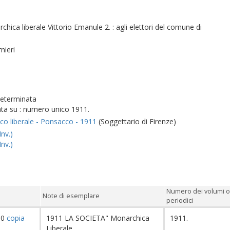
hica liberale Vittorio Emanule 2. : agli elettori del comune di
rnieri
determinata
ta su : numero unico 1911.
co liberale - Ponsacco - 1911
(Soggettario di Firenze)
Inv.)
Inv.)
Numero dei volumi o
Note di esemplare
periodici
60
copia
1911 LA SOCIETA" Monarchica
1911.
Liberale..