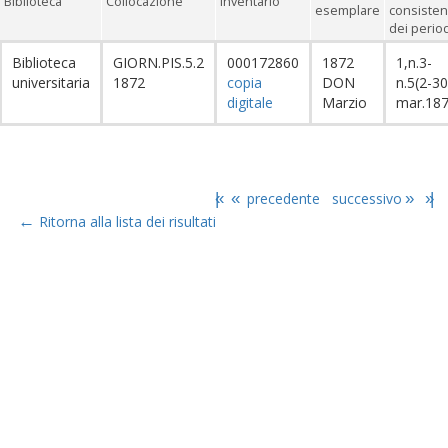
Biblioteca
Collocazione
Inventario
esemplare
consiste
dei period
Biblioteca
GIORN.PIS.5.2
000172860
1872
1,n.3-
universitaria
1872
copia
DON
n.5(2-30
digitale
Marzio
mar.18
|«
«
precedente
successivo
»
»|
←
Ritorna alla lista dei risultati