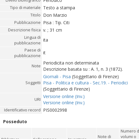
Periodico
Livello bibliografico
Testo a stampa
Tipo di materiale
Don Marzio
Titolo
Pisa : Tip. Citi
Pubblicazione
v. ; 31 cm
Descrizione fisica
Lingua di
ita
pubblicazione
Paese di
it
pubblicazione
Periodicita non determinata
Note
Descrizione basata su : A. 1, n. 3 (1872).
Giornali - Pisa
(Soggettario di Firenze)
Pisa - Politica e cultura - Sec.19. - Periodici
Soggetti
(Soggettario di Firenze)
Versione online (Inv.)
URI
Versione online (Inv.)
PIS0002998
Identificativo record
Posseduto
Numero d
Note di
volumi o