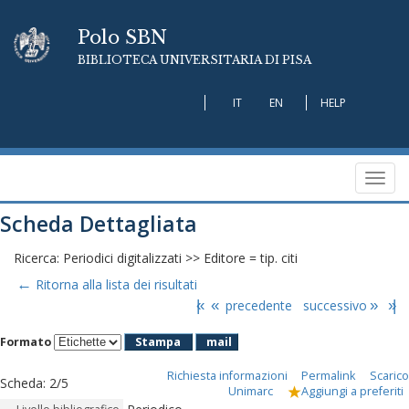
Polo SBN
BIBLIOTECA UNIVERSITARIA DI PISA
IT
EN
HELP
Toggl
navig
Scheda Dettagliata
Ricerca: Periodici digitalizzati >> Editore = tip. citi
←
Ritorna alla lista dei risultati
|«
«
precedente
successivo
»
»|
Formato
Stampa
mail
Richiesta informazioni
Permalink
Scarico
Scheda
:
2/5
Unimarc
Aggiungi a preferiti