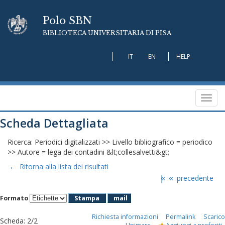
Polo SBN
BIBLIOTECA UNIVERSITARIA DI PISA
IT
EN
HELP
Toggl
navig
Scheda Dettagliata
Ricerca: Periodici digitalizzati >> Livello bibliografico = periodico
>> Autore = lega dei contadini &lt;collesalvetti&gt;
←
Ritorna alla lista dei risultati
|«
«
precedente
Formato
Stampa
mail
Richiesta informazioni
Permalink
Scarico
Scheda
:
2/2