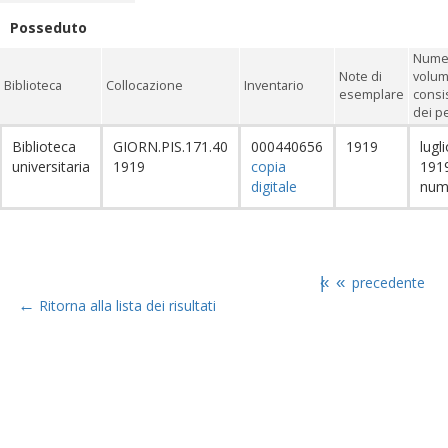
Posseduto
Nume
Note di
volum
Biblioteca
Collocazione
Inventario
esemplare
consi
dei pe
Biblioteca
GIORN.PIS.171.40
000440656
1919
lugl
universitaria
1919
copia
1919
digitale
num
|«
«
precedente
←
Ritorna alla lista dei risultati