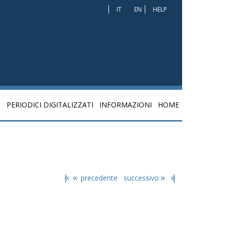
IT
EN
HELP
I
PERIODICI DIGITALIZZATI
INFORMAZIONI
HOME
|«
«
precedente
successivo
»
»|