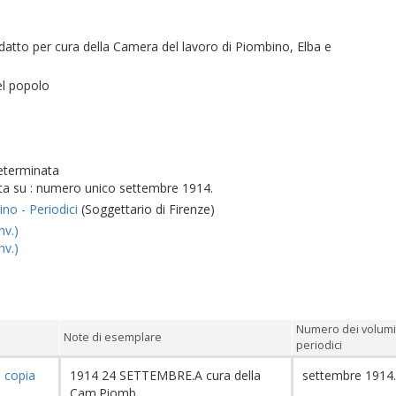
datto per cura della Camera del lavoro di Piombino, Elba e
el popolo
determinata
ta su : numero unico settembre 1914.
ino - Periodici
(Soggettario di Firenze)
nv.)
nv.)
Numero dei volumi
Note di esemplare
periodici
8
copia
1914 24 SETTEMBRE.A cura della
settembre 1914
Cam.Piomb