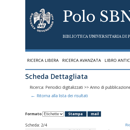
Polo SB
BIBLIOTECA UNIVERSITARIA DI P
RICERCA LIBERA
RICERCA AVANZATA
LIBRO ANTI
Scheda Dettagliata
Ricerca: Periodici digitalizzati >> Anno di pubblicazi
←
Ritorna alla lista dei risultati
Formato
Stampa
mail
Scheda
:
2/4
Ri