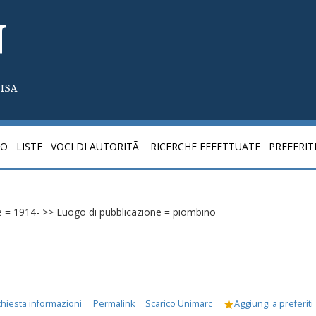
N
ISA
CO
LISTE
VOCI DI AUTORITÃ
RICERCHE EFFETTUATE
PREFERIT
one = 1914- >> Luogo di pubblicazione = piombino
chiesta informazioni
Permalink
Scarico Unimarc
Aggiungi a preferiti