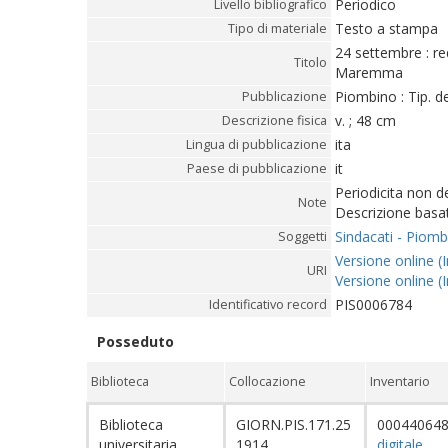
Periodico
Livello bibliografico
Testo a stampa
Tipo di materiale
24 settembre : re
Titolo
Maremma
Piombino : Tip. d
Pubblicazione
v. ; 48 cm
Descrizione fisica
ita
Lingua di pubblicazione
it
Paese di pubblicazione
Periodicita non 
Note
Descrizione basa
Sindacati - Piomb
Soggetti
Versione online (I
URI
Versione online (I
PIS0006784
Identificativo record
Posseduto
Biblioteca
Collocazione
Inventario
Biblioteca
GIORN.PIS.171.25
00044064
universitaria
1914
digitale