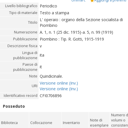
Unimarc
Aggiungi a preferiti
Periodico
Livello bibliografico
Testo a stampa
Tipo di materiale
L' operaio : organo della Sezione socialista di
Titolo
Piombino
A. 1, n. 1 (25 dic. 1915)-a. 5, n. 99 (1919)
Numerazione
Piombino : Tip. R. Gotti, 1915-1919
Pubblicazione
v
Descrizione fisica
Lingua di
ita
pubblicazione
Paese di
it
pubblicazione
Quindicinale.
Note
Versione online (Inv.)
URI
Versione online (Inv.)
CFI0706896
Identificativo record
Posseduto
Numero d
Note di
volumi o
Biblioteca
Collocazione
Inventario
esemplare
consiste