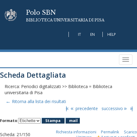
Polo SBN
BIBLIOTECA UNIVERSITARIA DI PISA
IT
EN
HELP
Toggl
navig
Scheda Dettagliata
Ricerca: Periodici digitalizzati >> Biblioteca = Biblioteca
universitaria di Pisa
←
Ritorna alla lista dei risultati
|«
«
precedente
successivo
»
»|
Formato
Stampa
mail
Richiesta informazioni
Permalink
Scarico
Scheda
:
21/150