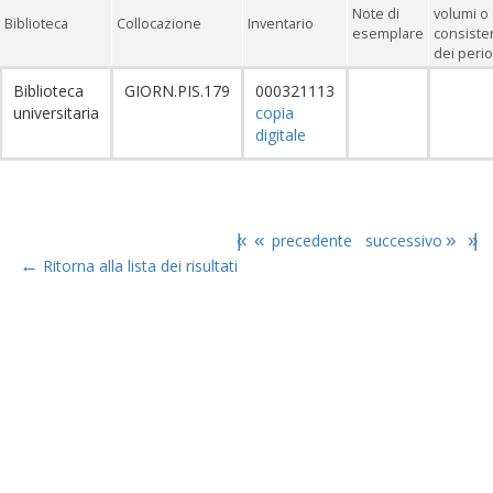
Note di
volumi o
Biblioteca
Collocazione
Inventario
esemplare
consiste
dei perio
Biblioteca
GIORN.PIS.179
000321113
universitaria
copia
digitale
|«
«
precedente
successivo
»
»|
←
Ritorna alla lista dei risultati