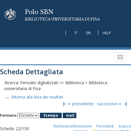
Polo SBN
BIBLIOTECA UNIVERSITARIA DI PISA
IT
EN
HELP
Toggl
navig
Scheda Dettagliata
Ricerca: Periodici digitalizzati >> Biblioteca = Biblioteca
universitaria di Pisa
←
Ritorna alla lista dei risultati
|«
«
precedente
successivo
»
»|
Formato
Stampa
mail
Richiesta informazioni
Permalink
Scarico
Scheda
:
22/150