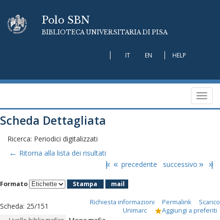
Polo SBN
BIBLIOTECA UNIVERSITARIA DI PISA
IT
EN
HELP
Toggl
navig
Scheda Dettagliata
Ricerca: Periodici digitalizzati
←
Ritorna alla lista dei risultati
|«
«
precedente
successivo
»
»|
Formato
Stampa
mail
Richiesta informazioni
Permalink
Scarico
Scheda
:
25/151
Unimarc
Aggiungi a preferiti