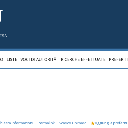
N
ISA
CO
LISTE
VOCI DI AUTORITÃ
RICERCHE EFFETTUATE
PREFERIT
chiesta informazioni
Permalink
Scarico Unimarc
Aggiungi a preferiti