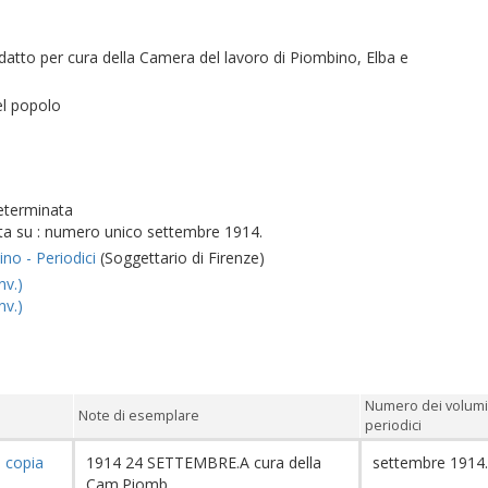
datto per cura della Camera del lavoro di Piombino, Elba e
el popolo
determinata
ta su : numero unico settembre 1914.
ino - Periodici
(Soggettario di Firenze)
nv.)
nv.)
Numero dei volumi
Note di esemplare
periodici
8
copia
1914 24 SETTEMBRE.A cura della
settembre 1914
Cam.Piomb