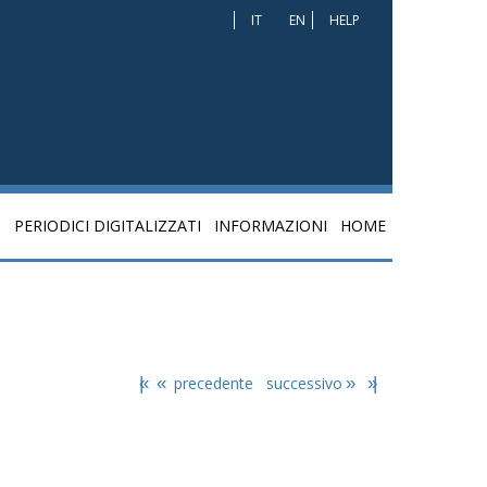
IT
EN
HELP
I
PERIODICI DIGITALIZZATI
INFORMAZIONI
HOME
|«
«
precedente
successivo
»
»|