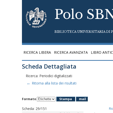
Polo SB
BIBLIOTECA UNIVERSITARIA DI P
RICERCA LIBERA
RICERCA AVANZATA
LIBRO ANTI
Scheda Dettagliata
Ricerca: Periodici digitalizzati
←
Ritorna alla lista dei risultati
Formato
Stampa
mail
Scheda
:
29/151
Ri