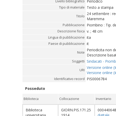
Periodico
Livello bibliografico
Testo a stampa
Tipo di materiale
24 settembre : re
Titolo
Maremma
Piombino : Tip. d
Pubblicazione
v. ; 48 cm
Descrizione fisica
ita
Lingua di pubblicazione
it
Paese di pubblicazione
Periodicita non 
Note
Descrizione basa
Sindacati - Piomb
Soggetti
Versione online (I
URI
Versione online (I
PIS0006784
Identificativo record
Posseduto
Biblioteca
Collocazione
Inventario
Biblioteca
GIORN.PIS.171.25
00044064
universitaria
1914
digitale