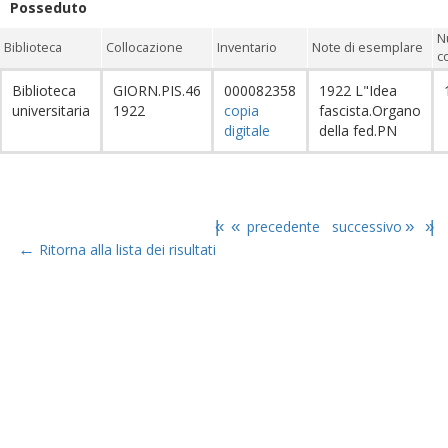
Posseduto
N
Biblioteca
Collocazione
Inventario
Note di esemplare
c
Biblioteca
GIORN.PIS.46
000082358
1922 L"Idea
universitaria
1922
copia
fascista.Organo
digitale
della fed.PN
|«
«
precedente
successivo
»
»|
←
Ritorna alla lista dei risultati