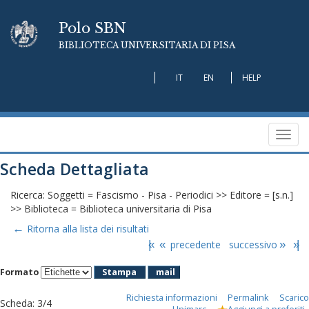
Polo SBN
BIBLIOTECA UNIVERSITARIA DI PISA
IT
EN
HELP
Toggl
navig
Scheda Dettagliata
Ricerca: Soggetti = Fascismo - Pisa - Periodici >> Editore = [s.n.]
>> Biblioteca = Biblioteca universitaria di Pisa
←
Ritorna alla lista dei risultati
|«
«
precedente
successivo
»
»|
Formato
Stampa
mail
Richiesta informazioni
Permalink
Scarico
Scheda
:
3/4