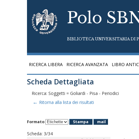
Polo SB
BIBLIOTECA UNIVERSITARIA DI P
RICERCA LIBERA
RICERCA AVANZATA
LIBRO ANTI
Scheda Dettagliata
Ricerca: Soggetti = Goliardi - Pisa - Periodici
←
Ritorna alla lista dei risultati
Formato
Stampa
mail
Scheda
:
3/34