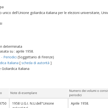
mpa
o unico dell'Unione goliardica italiana per le elezioni universitarie, Univ
si
on determinata
asata su : aprile 1958.
 - Periodici
(Soggettario di Firenze)
dica Italiana
[
scheda di autorità
]
 Goliardica Italiana
Numero dei volumi o consi
io
Note di esemplare
periodici
4750
1958 U.G.I. N.U.dell"Unione
Aprile 1958.