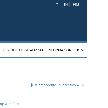
IT
EN
HELP
I
PERIODICI DIGITALIZZATI
INFORMAZIONI
HOME
|«
«
precedente
successivo
»
»|
ngi a preferiti