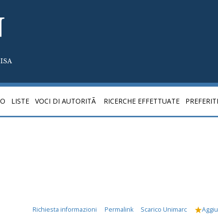
N
ISA
CO
LISTE
VOCI DI AUTORITÃ
RICERCHE EFFETTUATE
PREFERIT
Richiesta informazioni
Permalink
Scarico Unimarc
Aggiu