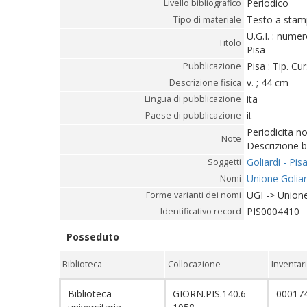
Periodico
Livello bibliografico
Testo a sta
Tipo di materiale
U.G.I. : numer
Titolo
Pisa
Pisa : Tip. Cur
Pubblicazione
v. ; 44 cm
Descrizione fisica
ita
Lingua di pubblicazione
it
Paese di pubblicazione
Periodicita n
Note
Descrizione b
Goliardi - Pisa
Soggetti
Unione Goliar
Nomi
UGI -> Unione
Forme varianti dei nomi
PIS0004410
Identificativo record
Posseduto
Biblioteca
Collocazione
Inventar
Biblioteca
GIORN.PIS.140.6
00017