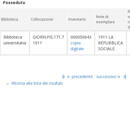
Posseduto
N
Note di
v
Biblioteca
Collocazione
Inventario
esemplare
c
d
Biblioteca
GIORN.PIS.171.7
000050643
1911 LA
universitaria
1911
copia
REPUBBLICA
digitale
SOCIALE.
|«
«
precedente
successivo
»
»|
←
Ritorna alla lista dei risultati