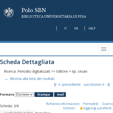
Polo SBN
BIBLIOTECA UNIVERSITARIA DI PISA
IT
EN
HELP
Toggl
navig
Scheda Dettagliata
Ricerca: Periodici digitalizzati >> Editore = tip. cesari
←
Ritorna alla lista dei risultati
|«
«
precedente
successivo
»
»|
Formato
Stampa
mail
Richiesta informazioni
Permalink
Scarico
Scheda
:
3/6
Unimarc
Aggiungi a preferiti