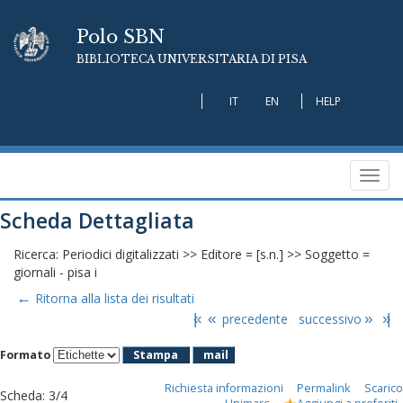
Polo SBN
BIBLIOTECA UNIVERSITARIA DI PISA
IT
EN
HELP
Toggl
navig
Scheda Dettagliata
Ricerca: Periodici digitalizzati >> Editore = [s.n.] >> Soggetto =
giornali - pisa i
←
Ritorna alla lista dei risultati
|«
«
precedente
successivo
»
»|
Formato
Stampa
mail
Richiesta informazioni
Permalink
Scarico
Scheda
:
3/4