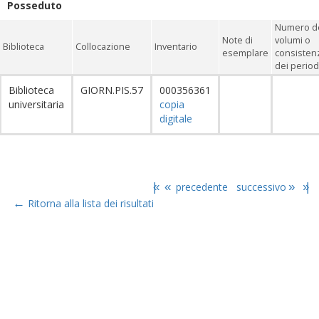
Posseduto
Numero d
Note di
volumi o
Biblioteca
Collocazione
Inventario
esemplare
consisten
dei period
Biblioteca
GIORN.PIS.57
000356361
universitaria
copia
digitale
|«
«
precedente
successivo
»
»|
←
Ritorna alla lista dei risultati