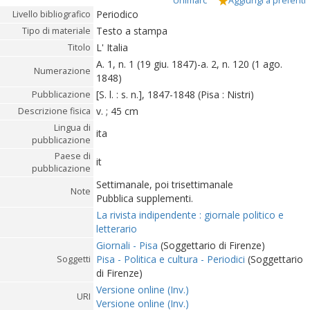
Unimarc
Aggiungi a preferiti
Periodico
Livello bibliografico
Testo a stampa
Tipo di materiale
L' Italia
Titolo
A. 1, n. 1 (19 giu. 1847)-a. 2, n. 120 (1 ago.
Numerazione
1848)
[S. l. : s. n.], 1847-1848 (Pisa : Nistri)
Pubblicazione
v. ; 45 cm
Descrizione fisica
Lingua di
ita
pubblicazione
Paese di
it
pubblicazione
Settimanale, poi trisettimanale
Note
Pubblica supplementi.
La rivista indipendente : giornale politico e
letterario
Giornali - Pisa
(Soggettario di Firenze)
Pisa - Politica e cultura - Periodici
(Soggettario
Soggetti
di Firenze)
Versione online (Inv.)
URI
Versione online (Inv.)