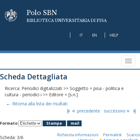
Polo SBN
BIBLIOTECA UNIVERSITARIA DI PISA
IT
EN
HELP
Toggl
navig
Scheda Dettagliata
Ricerca: Periodici digitalizzati >> Soggetto = pisa - politica e
cultura - periodici i >> Editore = [s.n.]
←
Ritorna alla lista dei risultati
|«
«
precedente
successivo
»
»|
Formato
Stampa
mail
Richiesta informazioni
Permalink
Scarico
Scheda
:
3/6