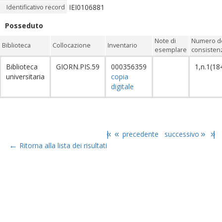
IEI0106881
Identificativo record
Posseduto
Note di
Numero de
Biblioteca
Collocazione
Inventario
esemplare
consistenz
Biblioteca
GIORN.PIS.59
000356359
1,n.1(18
universitaria
copia
digitale
|«
«
precedente
successivo
»
»|
←
Ritorna alla lista dei risultati