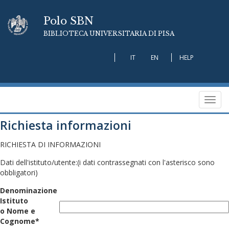
Polo SBN
BIBLIOTECA UNIVERSITARIA DI PISA
IT
EN
HELP
Toggl
navig
Richiesta informazioni
RICHIESTA DI INFORMAZIONI
Dati dell'istituto/utente:
(i dati contrassegnati con l'asterisco sono
obbligatori)
Denominazione
Istituto
o Nome e
Cognome*