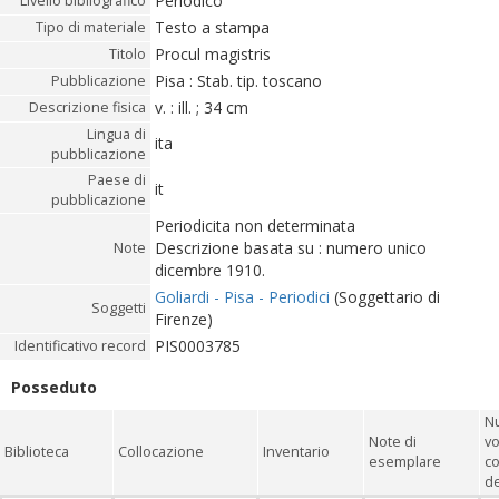
Periodico
Livello bibliografico
Testo a stampa
Tipo di materiale
Procul magistris
Titolo
Pisa : Stab. tip. toscano
Pubblicazione
v. : ill. ; 34 cm
Descrizione fisica
Lingua di
ita
pubblicazione
Paese di
it
pubblicazione
Periodicita non determinata
Descrizione basata su : numero unico
Note
dicembre 1910.
Goliardi - Pisa - Periodici
(Soggettario di
Soggetti
Firenze)
PIS0003785
Identificativo record
Posseduto
N
Note di
vo
Biblioteca
Collocazione
Inventario
esemplare
c
de