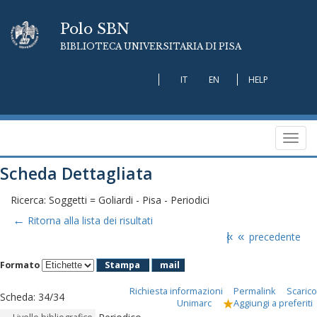
Polo SBN
BIBLIOTECA UNIVERSITARIA DI PISA
IT
EN
HELP
Toggl
navig
Scheda Dettagliata
Ricerca: Soggetti = Goliardi - Pisa - Periodici
←
Ritorna alla lista dei risultati
|«
«
precedente
Formato
Stampa
mail
Richiesta informazioni
Permalink
Scarico
Scheda
:
34/34
Unimarc
Aggiungi a preferiti