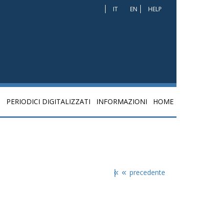
IT
EN
HELP
I
PERIODICI DIGITALIZZATI
INFORMAZIONI
HOME
|«
«
precedente