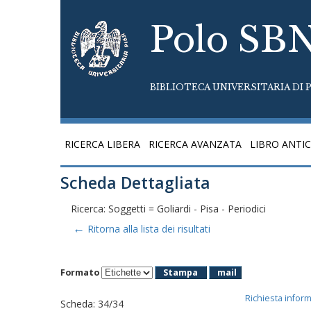
Polo SB
BIBLIOTECA UNIVERSITARIA DI P
RICERCA LIBERA
RICERCA AVANZATA
LIBRO ANTI
Scheda Dettagliata
Ricerca: Soggetti = Goliardi - Pisa - Periodici
←
Ritorna alla lista dei risultati
Formato
Stampa
mail
Richiesta infor
Scheda
:
34/34