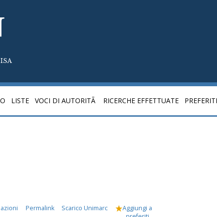
N
ISA
CO
LISTE
VOCI DI AUTORITÃ
RICERCHE EFFETTUATE
PREFERIT
mazioni
Permalink
Scarico Unimarc
Aggiungi a
preferiti