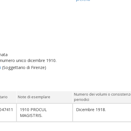
nata
: numero unico dicembre 1910.
i
(Soggettario di Firenze)
Numero dei volumi o consistenz
tario
Note di esemplare
periodici
047411
1910 PROCUL
Dicembre 1918.
MAGISTRIS.