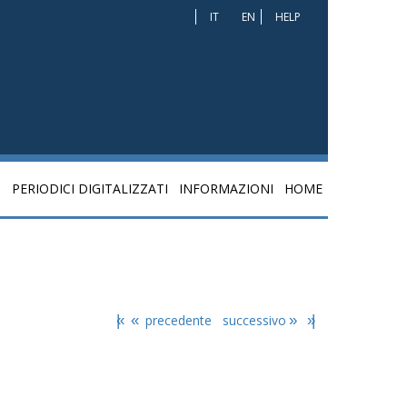
IT
EN
HELP
I
PERIODICI DIGITALIZZATI
INFORMAZIONI
HOME
|«
«
precedente
successivo
»
»|