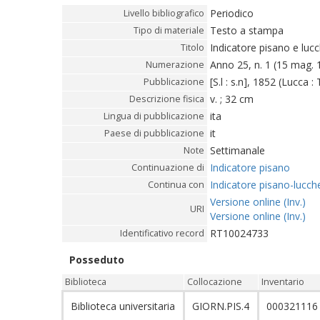
Periodico
Livello bibliografico
Testo a stampa
Tipo di materiale
Indicatore pisano e luc
Titolo
Anno 25, n. 1 (15 mag. 
Numerazione
[S.l : s.n], 1852 (Lucca 
Pubblicazione
v. ; 32 cm
Descrizione fisica
ita
Lingua di pubblicazione
it
Paese di pubblicazione
Settimanale
Note
Indicatore pisano
Continuazione di
Indicatore pisano-lucch
Continua con
Versione online (Inv.)
URI
Versione online (Inv.)
RT10024733
Identificativo record
Posseduto
Biblioteca
Collocazione
Inventario
Biblioteca universitaria
GIORN.PIS.4
00032111