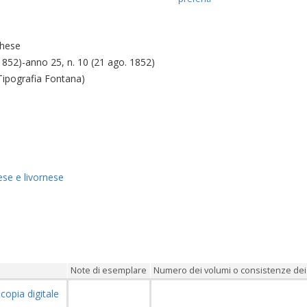
chese
1852)-anno 25, n. 10 (21 ago. 1852)
: Tipografia Fontana)
ese e livornese
Note di esemplare
Numero dei volumi o consistenze dei 
6
copia digitale