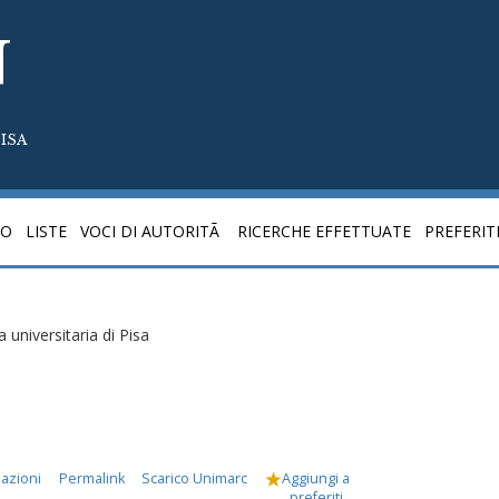
N
ISA
CO
LISTE
VOCI DI AUTORITÃ
RICERCHE EFFETTUATE
PREFERIT
a universitaria di Pisa
mazioni
Permalink
Scarico Unimarc
Aggiungi a
preferiti