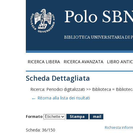
Polo SB
BIBLIOTECA UNIVERSITARIA DI P
RICERCA LIBERA
RICERCA AVANZATA
LIBRO ANTI
Scheda Dettagliata
Ricerca: Periodici digitalizzati >> Biblioteca = Bibliotec
←
Ritorna alla lista dei risultati
Formato
Stampa
mail
Richiesta infor
Scheda
:
36/150