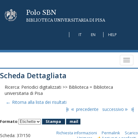
Polo SBN
BIBLIOTECA UNIVERSITARIA DI PISA
IT
EN
HELP
Toggl
navig
Scheda Dettagliata
Ricerca: Periodici digitalizzati >> Biblioteca = Biblioteca
universitaria di Pisa
←
Ritorna alla lista dei risultati
|«
«
precedente
successivo
»
»|
Formato
Stampa
mail
Richiesta informazioni
Permalink
Scarico
Scheda
:
37/150