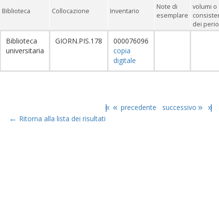
Note di
volumi o
Biblioteca
Collocazione
Inventario
esemplare
consiste
dei perio
Biblioteca
GIORN.PIS.178
000076096
universitaria
copia
digitale
|«
«
precedente
successivo
»
»|
←
Ritorna alla lista dei risultati