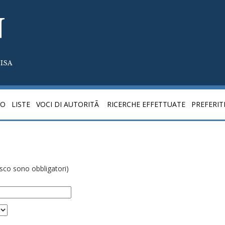
N
ISA
CO
LISTE
VOCI DI AUTORITÃ
RICERCHE EFFETTUATE
PREFERIT
risco sono obbligatori)