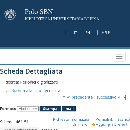
Polo SBN
BIBLIOTECA UNIVERSITARIA DI PISA
IT
EN
HELP
Toggl
navig
Scheda Dettagliata
Ricerca: Periodici digitalizzati
←
Ritorna alla lista dei risultati
|«
«
precedente
successivo
»
»|
Formato
Stampa
mail
Richiesta informazioni
Permalink
Scarico
Scheda
:
46/151
Unimarc
Aggiungi a preferiti