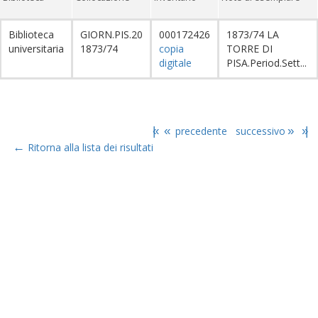
Biblioteca
GIORN.PIS.20
000172426
1873/74 LA
universitaria
1873/74
copia
TORRE DI
digitale
PISA.Period.Sett...
|«
«
precedente
successivo
»
»|
←
Ritorna alla lista dei risultati