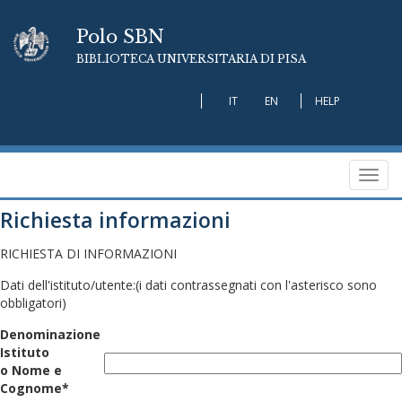
Polo SBN
BIBLIOTECA UNIVERSITARIA DI PISA
IT
EN
HELP
Toggl
navig
Richiesta informazioni
RICHIESTA DI INFORMAZIONI
Dati dell'istituto/utente:
(i dati contrassegnati con l'asterisco sono
obbligatori)
Denominazione
Istituto
o Nome e
Cognome*