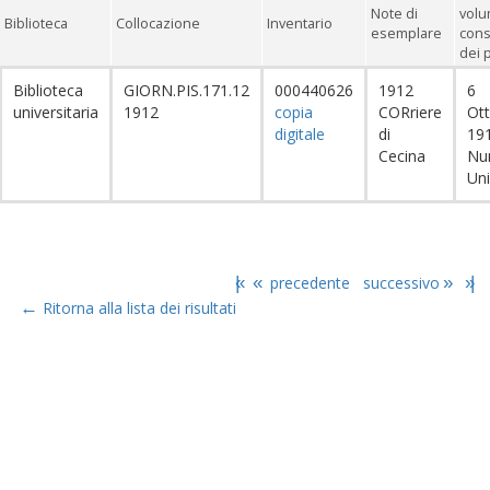
Note di
volu
Biblioteca
Collocazione
Inventario
esemplare
cons
dei 
Biblioteca
GIORN.PIS.171.12
000440626
1912
6
universitaria
1912
copia
CORriere
Ot
digitale
di
19
Cecina
Nu
Un
|«
«
precedente
successivo
»
»|
←
Ritorna alla lista dei risultati