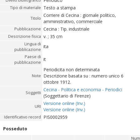
Periodico
Livello bibliografico
Testo a stampa
Tipo di materiale
Corriere di Cecina : giornale politico,
Titolo
amministrativo, commerciale
Cecina : Tip. industriale
Pubblicazione
v. ; 35 cm
Descrizione fisica
Lingua di
ita
pubblicazione
Paese di
it
pubblicazione
Periodicita non determinata
Descrizione basata su : numero unico 6
Note
ottobre 1912.
Cecina - Politica e economia - Periodici
Soggetti
(Soggettario di Firenze)
Versione online (Inv.)
URI
Versione online (Inv.)
PIS0002959
Identificativo record
Posseduto
Num