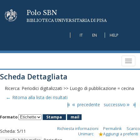
Polo SBN
BIBLIOTECA UNIVERSITARIA DI PISA
IT
EN
HELP
Toggl
navig
Scheda Dettagliata
Ricerca: Periodici digitalizzati >> Luogo di pubblicazione = cecina
←
Ritorna alla lista dei risultati
|«
«
precedente
successivo
»
»|
Formato
Stampa
mail
Richiesta informazioni
Permalink
Scarico
Scheda
:
5/11
Unimarc
Aggiungi a preferiti