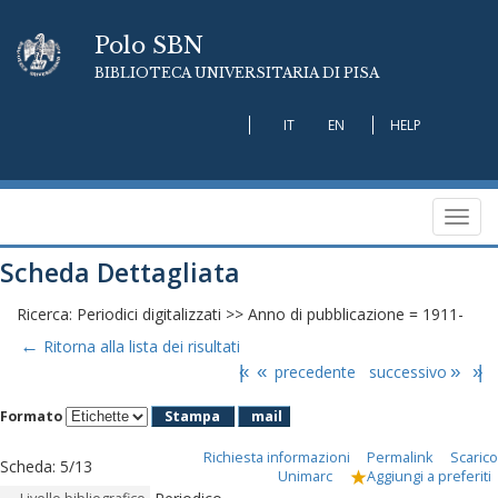
Polo SBN
BIBLIOTECA UNIVERSITARIA DI PISA
IT
EN
HELP
Toggl
navig
Scheda Dettagliata
Ricerca: Periodici digitalizzati >> Anno di pubblicazione = 1911-
←
Ritorna alla lista dei risultati
|«
«
precedente
successivo
»
»|
Formato
Stampa
mail
Richiesta informazioni
Permalink
Scarico
Scheda
:
5/13
Unimarc
Aggiungi a preferiti