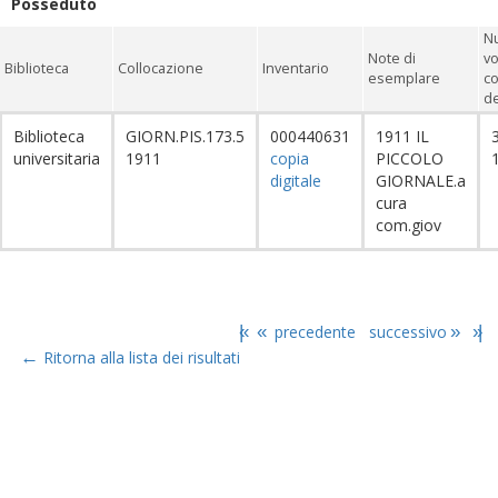
Posseduto
N
Note di
vo
Biblioteca
Collocazione
Inventario
esemplare
c
de
Biblioteca
GIORN.PIS.173.5
000440631
1911 IL
3
universitaria
1911
copia
PICCOLO
digitale
GIORNALE.a
cura
com.giov
|«
«
precedente
successivo
»
»|
←
Ritorna alla lista dei risultati