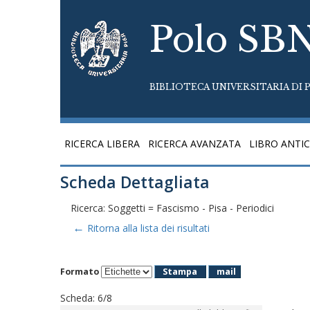
Polo SB
BIBLIOTECA UNIVERSITARIA DI P
RICERCA LIBERA
RICERCA AVANZATA
LIBRO ANTI
Scheda Dettagliata
Ricerca: Soggetti = Fascismo - Pisa - Periodici
←
Ritorna alla lista dei risultati
Formato
Stampa
mail
Scheda
:
6/8