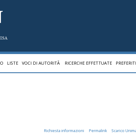
N
ISA
CO
LISTE
VOCI DI AUTORITÃ
RICERCHE EFFETTUATE
PREFERIT
Richiesta informazioni
Permalink
Scarico Unim