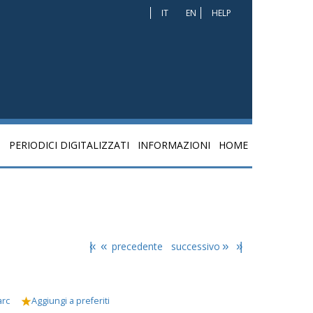
IT
EN
HELP
I
PERIODICI DIGITALIZZATI
INFORMAZIONI
HOME
|«
«
precedente
successivo
»
»|
arc
Aggiungi a preferiti