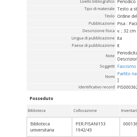
Periodico
Livello bibliografico
Testo a 
Tipo di materiale
Ordine del
Titolo
Pisa : Pac
Pubblicazione
v. ; 32 cm
Descrizione fisica
ita
Lingua di pubblicazione
it
Paese di pubblicazione
Periodici
Note
Descrizion
Fascismo -
Soggetti
Partito na
Nomi
]
PIS00036
Identificativo record
Posseduto
Biblioteca
Collocazione
Inventar
Biblioteca
PER.PISANI153
00013
universitaria
1942/43