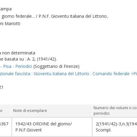
stampa
 giorno federale... / P.N.F. Gioventu italiana del Littorio..
ini Mariotti
ta non determinata
e basata su : A. 2, (1941/42).
 Pisa - Periodici
(Soggettario di Firenze)
zionale fascista : Gioventu italiana del Littorio : Comando federale <P
21
Numero dei volumi o co
io
Note di esemplare
periodici
6367
1942/43 ORDINE del giorno/
2(1941/42)-3,n.3(194
P.N.F.Giovent
Scompl.