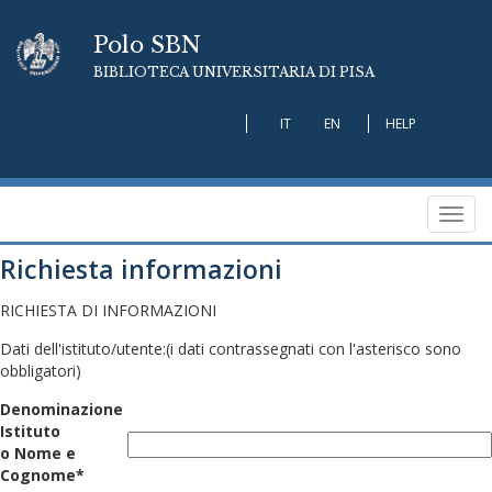
Polo SBN
BIBLIOTECA UNIVERSITARIA DI PISA
IT
EN
HELP
Toggl
navig
Richiesta informazioni
RICHIESTA DI INFORMAZIONI
Dati dell'istituto/utente:
(i dati contrassegnati con l'asterisco sono
obbligatori)
Denominazione
Istituto
o Nome e
Cognome*