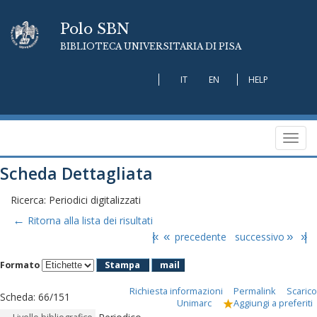
Polo SBN
BIBLIOTECA UNIVERSITARIA DI PISA
IT
EN
HELP
Toggl
navig
Scheda Dettagliata
Ricerca: Periodici digitalizzati
←
Ritorna alla lista dei risultati
|«
«
precedente
successivo
»
»|
Formato
Stampa
mail
Richiesta informazioni
Permalink
Scarico
Scheda
:
66/151
Unimarc
Aggiungi a preferiti