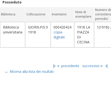
Posseduto
Numero de
Note di
Biblioteca
Collocazione
Inventario
consistenz
esemplare
periodici
Biblioteca
GIORN.PIS.9
000420424
1918 LA
1(1918)-
universitaria
1918
copia
PIAZZA
digitale
DI
CECINA.
|«
«
precedente
successivo
»
»|
←
Ritorna alla lista dei risultati