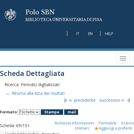
Polo SBN
BIBLIOTECA UNIVERSITARIA DI PISA
IT
EN
HELP
Toggl
navig
Scheda Dettagliata
Ricerca: Periodici digitalizzati
←
Ritorna alla lista dei risultati
|«
«
precedente
successivo
»
»|
Formato
Stampa
mail
Richiesta informazioni
Permalink
Scarico
Scheda
:
69/151
Unimarc
Aggiungi a preferiti