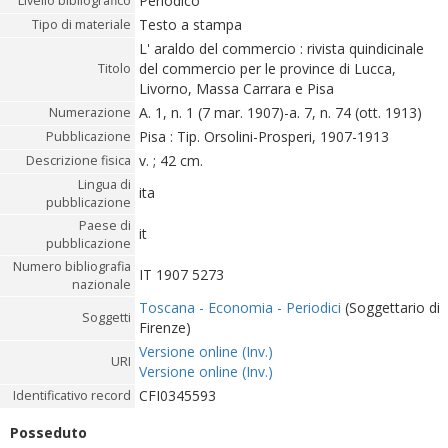
Periodico
Livello bibliografico
Testo a stampa
Tipo di materiale
L' araldo del commercio : rivista quindicinale
del commercio per le province di Lucca,
Titolo
Livorno, Massa Carrara e Pisa
A. 1, n. 1 (7 mar. 1907)-a. 7, n. 74 (ott. 1913)
Numerazione
Pisa : Tip. Orsolini-Prosperi, 1907-1913
Pubblicazione
v. ; 42 cm.
Descrizione fisica
Lingua di
ita
pubblicazione
Paese di
it
pubblicazione
Numero bibliografia
IT 1907 5273
nazionale
Toscana - Economia - Periodici
(Soggettario di
Soggetti
Firenze)
Versione online (Inv.)
URI
Versione online (Inv.)
CFI0345593
Identificativo record
Posseduto