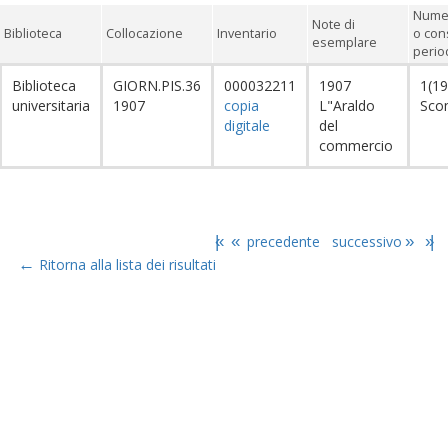
Numer
Note di
Biblioteca
Collocazione
Inventario
o con
esemplare
period
Biblioteca
GIORN.PIS.36
000032211
1907
1(19
universitaria
1907
copia
L"Araldo
Sco
digitale
del
commercio
|«
«
precedente
successivo
»
»|
←
Ritorna alla lista dei risultati