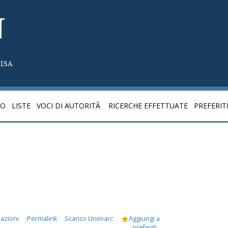
N
ISA
CO
LISTE
VOCI DI AUTORITÃ
RICERCHE EFFETTUATE
PREFERIT
mazioni
Permalink
Scarico Unimarc
Aggiungi a
preferiti