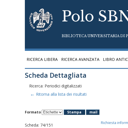
Polo SB
BIBLIOTECA UNIVERSITARIA DI P
RICERCA LIBERA
RICERCA AVANZATA
LIBRO ANTI
Scheda Dettagliata
Ricerca: Periodici digitalizzati
←
Ritorna alla lista dei risultati
Formato
Stampa
mail
Richiesta infor
Scheda
:
74/151