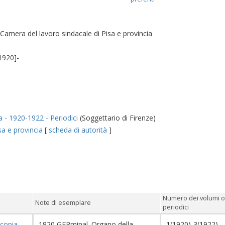
 Camera del lavoro sindacale di Pisa e provincia
1920]-
a - 1920-1922 - Periodici
(Soggettario di Firenze)
sa e provincia
[
scheda di autorità
]
Numero dei volumi o
Note di esemplare
periodici
copia
1920 GERminal. Organo della
1(1920)-3(1922)