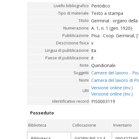
Periodico
Livello bibliografico
Testo a stampa
Tipo di materiale
Germinal : organo della
Titolo
A. 1, n. 1 (gen. 1920)-
Numerazione
Pisa : Coop. Germinal, [
Pubblicazione
v
Descrizione fisica
ita
Lingua di pubblicazione
it
Paese di pubblicazione
Quindicinale.
Note
Camere del lavoro - Pis
Soggetti
Camera del lavoro di Pi
Nomi
Versione online (Inv.)
URI
Versione online (Inv.)
PIS0003119
Identificativo record
Posseduto
Biblioteca
Collocazione
Inventario
Biblioteca
GIORN.PIS.12.4
000427160