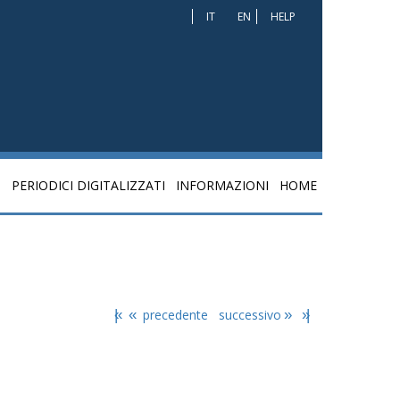
IT
EN
HELP
I
PERIODICI DIGITALIZZATI
INFORMAZIONI
HOME
|«
«
precedente
successivo
»
»|