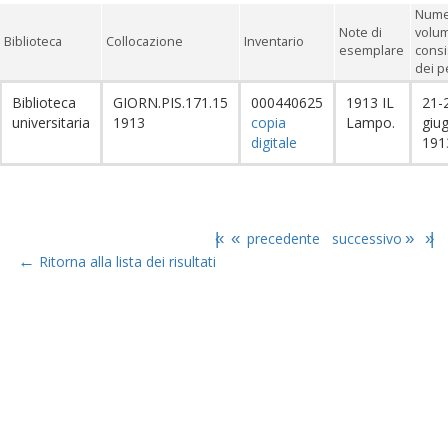
Nume
Note di
volum
Biblioteca
Collocazione
Inventario
esemplare
cons
dei p
Biblioteca
GIORN.PIS.171.15
000440625
1913 IL
21-
universitaria
1913
copia
Lampo.
giu
digitale
191
|«
«
precedente
successivo
»
»|
←
Ritorna alla lista dei risultati