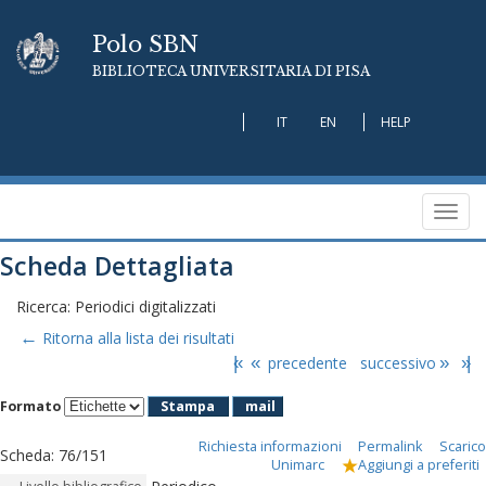
Polo SBN
BIBLIOTECA UNIVERSITARIA DI PISA
IT
EN
HELP
Toggl
navig
Scheda Dettagliata
Ricerca: Periodici digitalizzati
←
Ritorna alla lista dei risultati
|«
«
precedente
successivo
»
»|
Formato
Stampa
mail
Richiesta informazioni
Permalink
Scarico
Scheda
:
76/151
Unimarc
Aggiungi a preferiti