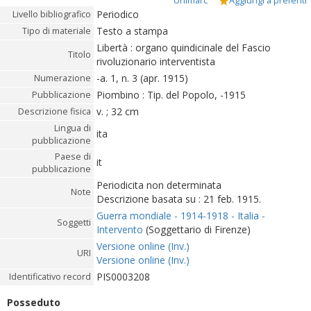
Unimarc
Aggiungi a preferiti
Periodico
Livello bibliografico
Testo a stampa
Tipo di materiale
Libertà : organo quindicinale del Fascio
Titolo
rivoluzionario interventista
-a. 1, n. 3 (apr. 1915)
Numerazione
Piombino : Tip. del Popolo, -1915
Pubblicazione
v. ; 32 cm
Descrizione fisica
Lingua di
ita
pubblicazione
Paese di
it
pubblicazione
Periodicita non determinata
Note
Descrizione basata su : 21 feb. 1915.
Guerra mondiale - 1914-1918 - Italia -
Soggetti
Intervento
(Soggettario di Firenze)
Versione online (Inv.)
URI
Versione online (Inv.)
PIS0003208
Identificativo record
Posseduto