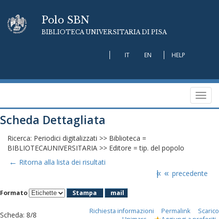
Polo SBN
BIBLIOTECA UNIVERSITARIA DI PISA
IT
EN
HELP
Toggl
navig
Scheda Dettagliata
Ricerca: Periodici digitalizzati >> Biblioteca =
BIBLIOTECAUNIVERSITARIA >> Editore = tip. del popolo
←
Ritorna alla lista dei risultati
|«
«
precedente
Formato
Stampa
mail
Richiesta informazioni
Permalink
Scarico
Scheda
:
8/8