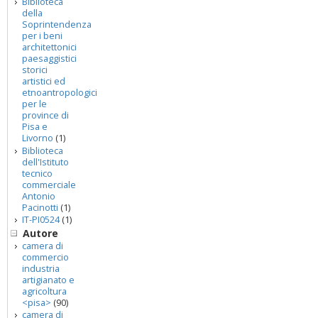
Biblioteca
della
Soprintendenza
per i beni
architettonici
paesaggistici
storici
artistici ed
etnoantropologici
per le
province di
Pisa e
Livorno
(1)
Biblioteca
dell'Istituto
tecnico
commerciale
Antonio
Pacinotti
(1)
IT-PI0524
(1)
Autore
camera di
commercio
industria
artigianato e
agricoltura
<pisa>
(90)
camera di