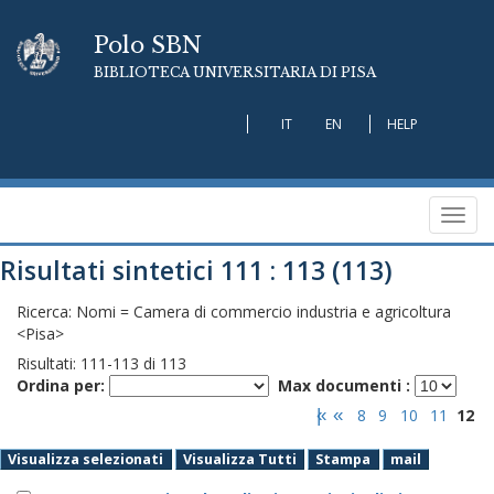
Polo SBN
BIBLIOTECA UNIVERSITARIA DI PISA
IT
EN
HELP
Toggl
navig
Risultati sintetici 111 : 113 (113)
Ricerca: Nomi = Camera di commercio industria e agricoltura
<Pisa>
Risultati:
111
-
113
di
113
Ordina per:
Max documenti :
|«
«
8
9
10
11
12
Visualizza selezionati
Visualizza Tutti
Stampa
mail