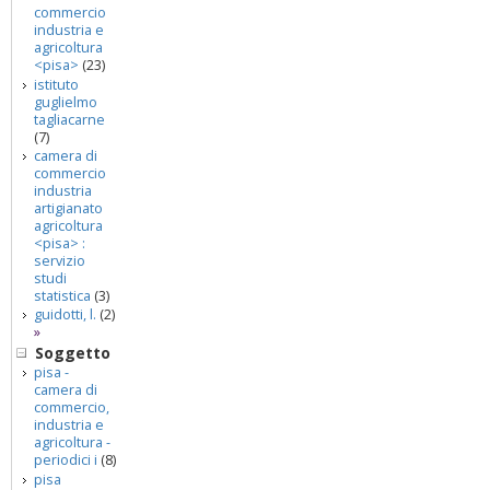
commercio
industria e
agricoltura
<pisa>
(23)
istituto
guglielmo
tagliacarne
(7)
camera di
commercio
industria
artigianato
agricoltura
<pisa> :
servizio
studi
statistica
(3)
guidotti, l.
(2)
»
Soggetto
pisa -
camera di
commercio,
industria e
agricoltura -
periodici i
(8)
pisa