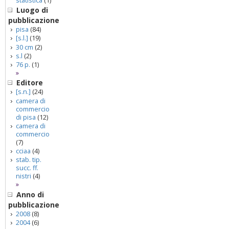
statistica
(1)
Luogo di
pubblicazione
pisa
(84)
[s.l.]
(19)
30 cm
(2)
s.l
(2)
76 p.
(1)
»
Editore
[s.n.]
(24)
camera di
commercio
di pisa
(12)
camera di
commercio
(7)
cciaa
(4)
stab. tip.
succ. ff.
nistri
(4)
»
Anno di
pubblicazione
2008
(8)
2004
(6)