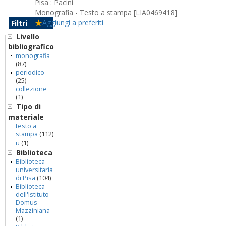
Pisa : Pacini
Monografia - Testo a stampa [LIA0469418]
Aggiungi a preferiti
Filtri
Livello
bibliografico
monografia
(87)
periodico
(25)
collezione
(1)
Tipo di
materiale
testo a
stampa
(112)
u
(1)
Biblioteca
Biblioteca
universitaria
di Pisa
(104)
Biblioteca
dell'Istituto
Domus
Mazziniana
(1)