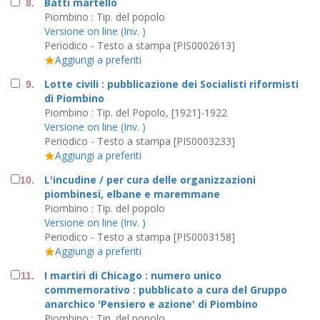
Batti martello
8.
Piombino : Tip. del popolo
Versione on line (Inv. )
Periodico - Testo a stampa [PIS0002613]
Aggiungi a preferiti
Lotte civili : pubblicazione dei Socialisti riformisti
9.
di Piombino
Piombino : Tip. del Popolo, [1921]-1922
Versione on line (Inv. )
Periodico - Testo a stampa [PIS0003233]
Aggiungi a preferiti
L'incudine / per cura delle organizzazioni
10.
piombinesi, elbane e maremmane
Piombino : Tip. del popolo
Versione on line (Inv. )
Periodico - Testo a stampa [PIS0003158]
Aggiungi a preferiti
I martiri di Chicago : numero unico
11.
commemorativo : pubblicato a cura del Gruppo
anarchico 'Pensiero e azione' di Piombino
Piombino : Tip. del popolo