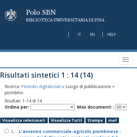
Polo SBN
BIBLIOTECA UNIVERSITARIA DI PISA
IT
EN
HELP
Toggl
navig
Risultati sintetici 1 : 14 (14)
Ricerca:
Periodici digitalizzati
» Luogo di pubblicazione =
piombino
Risultati:
1
-
14
di
14
Ordina per:
Max documenti :
Visualizza selezionati
Visualizza Tutti
Stampa
mail
L'avvenire commerciale-agricolo piombinese :
1.