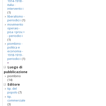
1914-1918 -
italia -
intervento i
(1)
liberalismo -
periodici i
(1)
movimento
operaio -
pisa <prov.>
- periodici i
(1)
piombino -
politica e
economia -
1918-1919 -
periodici i
(1)
»
Luogo di
pubblicazione
piombino
(14)
Editore
tip. del
popolo
(7)
tip.
commerciale
(3)