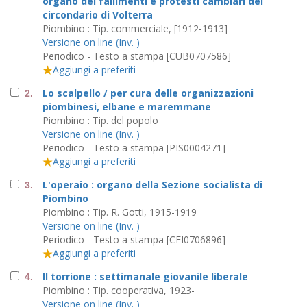
organo dei fallimenti e protesti cambiari del
circondario di Volterra
Piombino : Tip. commerciale, [1912-1913]
Versione on line (Inv. )
Periodico - Testo a stampa [CUB0707586]
Aggiungi a preferiti
Lo scalpello / per cura delle organizzazioni
2.
piombinesi, elbane e maremmane
Piombino : Tip. del popolo
Versione on line (Inv. )
Periodico - Testo a stampa [PIS0004271]
Aggiungi a preferiti
L'operaio : organo della Sezione socialista di
3.
Piombino
Piombino : Tip. R. Gotti, 1915-1919
Versione on line (Inv. )
Periodico - Testo a stampa [CFI0706896]
Aggiungi a preferiti
Il torrione : settimanale giovanile liberale
4.
Piombino : Tip. cooperativa, 1923-
Versione on line (Inv. )