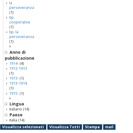
la
perseveranza
(1)
tip.
cooperativa
(1)
tip. la
perseveranza
(1)
»
Anno di
pubblicazione
1914-
(4)
1912-1913
(1)
1913-
(1)
1913-1914
(1)
1915-
(1)
»
Lingua
italiano
(14)
Paese
italia
(14)
Visualizza selezionati
Visualizza Tutti
Stampa
mail