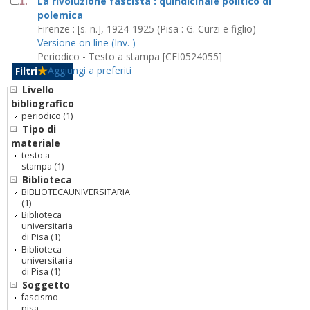
La rivoluzione fascista : quindicinale politico di
1.
polemica
Firenze : [s. n.], 1924-1925 (Pisa : G. Curzi e figlio)
Versione on line (Inv. )
Periodico - Testo a stampa [CFI0524055]
Aggiungi a preferiti
Filtri
Livello
bibliografico
periodico
(1)
Tipo di
materiale
testo a
stampa
(1)
Biblioteca
BIBLIOTECAUNIVERSITARIA
(1)
Biblioteca
universitaria
di Pisa
(1)
Biblioteca
universitaria
di Pisa
(1)
Soggetto
fascismo -
pisa -