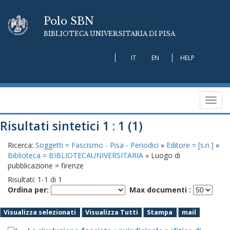
Polo SBN
BIBLIOTECA UNIVERSITARIA DI PISA
IT
EN
HELP
Toggl
navig
Risultati sintetici 1 : 1 (1)
Ricerca:
Soggetti = Fascismo - Pisa - Periodici
»
Editore = [s.n.]
»
Biblioteca = BIBLIOTECAUNIVERSITARIA
» Luogo di
pubblicazione = firenze
Risultati:
1
-
1
di
1
Ordina per:
Max documenti :
Visualizza selezionati
Visualizza Tutti
Stampa
mail