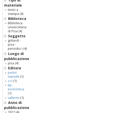
Tipo di
materiale
testo a
stampa
(4)
Biblioteca
Biblioteca
universitaria
di Pisa
(4)
Soggetto
goliardi -
pisa -
periodici i
(4)
Luogo di
pubblicazione
pisa
(4)
Editore
pacini
mariotti
(1)
s.n
(1)
tip.
economica
(1)
vallerini
(1)
Anno di
pubblicazione
1927
(4)