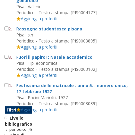
goliardico
Pisa : Vallerini
Periodico - Testo a stampa [PIS0004177]
Aggiungi a preferiti
Rassegna studentesca pisana
2.
Pisa : s.n
Periodico - Testo a stampa [PIS0003895]
Aggiungi a preferiti
Fuori il papiro! : Natale accademico
3.
Pisa : Tip. economica
Periodico - Testo a stampa [PIS0003102]
Aggiungi a preferiti
Festissima delle matricole : anno 5. : numero unico,
4.
17 febbraio 1927
Pisa : Pacini Mariotti, 1927
Periodico - Testo a stampa [PIS0003039]
Aggiungi a preferiti
Filtri
Livello
bibliografico
periodico
(4)