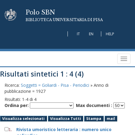
Polo SBN
BIBLIOTECA UNIVERSITARIA DI PISA
IT
EN
HELP
Toggl
navig
Risultati sintetici 1 : 4 (4)
Ricerca:
Soggetti = Goliardi - Pisa - Periodici
» Anno di
pubblicazione = 1927
Risultati:
1
-
4
di
4
Ordina per:
Max documenti :
Visualizza selezionati
Visualizza Tutti
Stampa
mail
Rivista umoristico letteraria : numero unico
1.