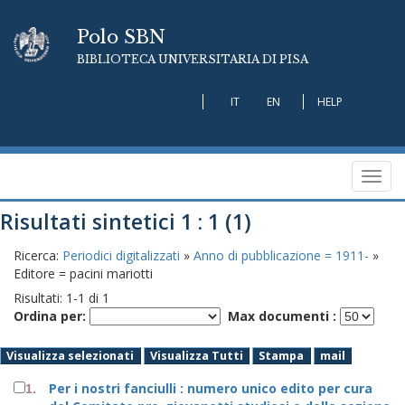
Polo SBN
BIBLIOTECA UNIVERSITARIA DI PISA
IT
EN
HELP
Toggl
navig
Risultati sintetici 1 : 1 (1)
Ricerca:
Periodici digitalizzati
»
Anno di pubblicazione = 1911-
»
Editore = pacini mariotti
Risultati:
1
-
1
di
1
Ordina per:
Max documenti :
Visualizza selezionati
Visualizza Tutti
Stampa
mail
Per i nostri fanciulli : numero unico edito per cura
1.