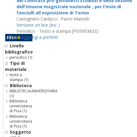
del Comitato pro-giovanetti studiosi e della sezione
dell'Unuone magistrale nazionale , per l'invio di
fanciulli all'esposizione di Torino
Castagneto Carducci : Pacini Mariotti
Versione on line (Inv. )
Periodico - Testo a stampa [PIS0003632]
Aggiungi a preferiti
Filtri
Livello
bibliografico
periodico
(1)
Tipo di
materiale
testo a
stampa
(1)
Biblioteca
BIBLIOTECAUNIVERSITARIA
(1)
Biblioteca
universitaria
di Pisa
(1)
Biblioteca
universitaria
di Pisa
(1)
Soggetto