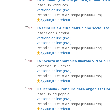
La rondine : giornale politico, amministra
16.
Pisa : Tip. Vannucchi
Versione on line (Inv. )
Periodico - Testo a stampa [PIS0004178]
Aggiungi a preferiti
La scintilla / A cura dell'Unione socialist
17.
Pisa : Coop. Germinal
Versione on line (Inv. )
Versione on line (Inv. )
Periodico - Testo a stampa [PIS0004272]
Aggiungi a preferiti
La Societa monarchica liberale Vittorio E
18.
Volterra : Tip. Cernieri
Versione on line (Inv. )
Periodico - Testo a stampa [PIS0004285]
Aggiungi a preferiti
Il succhiello / Per cura delle organizza
19.
Pisa : Tip. del popolo
Versione on line (Inv. )
Periodico - Testo a stampa [PIS0004298]
Aggiungi a preferiti