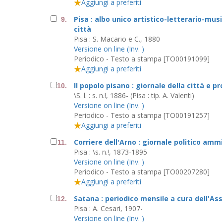
Aggiungi a preferiti
Pisa : albo unico artistico-letterario-musi
9.
città
Pisa : S. Macario e C., 1880
Versione on line (Inv. )
Periodico - Testo a stampa [TO00191099]
Aggiungi a preferiti
Il popolo pisano : giornale della città e pr
10.
\S. l. : s. n.!, 1886- (Pisa : tip. A. Valenti)
Versione on line (Inv. )
Periodico - Testo a stampa [TO00191257]
Aggiungi a preferiti
Corriere dell'Arno : giornale politico amm
11.
Pisa : \s. n.!, 1873-1895
Versione on line (Inv. )
Periodico - Testo a stampa [TO00207280]
Aggiungi a preferiti
Satana : periodico mensile a cura dell'As
12.
Pisa : A. Cesari, 1907-
Versione on line (Inv. )