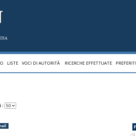
N
ISA
CO
LISTE
VOCI DI AUTORITÃ
RICERCHE EFFETTUATE
PREFERIT
 :
mail
F