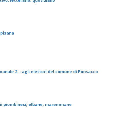
tivo, letterario, quotidiano
a pisana
manule 2. : agli elettori del comune di Ponsacco
zioni piombinesi, elbane, maremmane