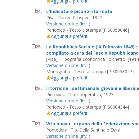
Aggiungi a preferiti
L'Indicatore pisano riformato
24.
Pisa : Ranieri Prosperi, 1847
Versione on line (Inv. )
Periodico - Testo a stampa [PIS0058046]
Aggiungi a preferiti
La Repubblica Sociale (IX Febbraio 1849) 
25.
compilato a cura del Fascio Repubblican
[Pisa] : Tipografia Economica Folchetto, [1914
Versione on line (Inv. )
Monografia - Testo a stampa [PIS0058047]
Aggiungi a preferiti
Il torrione : settimanale giovanile liberal
26.
Piombino : Tip. cooperativa, 1923-
Versione on line (Inv. )
Periodico - Testo a stampa [PIS0004344]
Aggiungi a preferiti
Vita nuova : organo della Federazione soc
27.
Pontedera : Tip. Della Santina e Dani
Versione on line (Inv. )