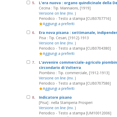
L'era nuova : organo quindicinale della D
5.
Cecina : Tip. Mannaioni, [1919]
Versione on line (Inv. )
Periodico - Testo a stampa [CUB0707716]
Aggiungi a preferiti
Era nova pisana : settimanale, indipende
6.
Pisa : Tip. Cesari, [1912]-1913
Versione on line (Inv. )
Periodico - Testo a stampa [CUB0704380]
Aggiungi a preferiti
L'avvenire commerciale-agricolo piombine
7.
circondario di Volterra
Piombino : Tip. commerciale, [1912-1913]
Versione on line (Inv. )
Periodico - Testo a stampa [CUB0707586]
Aggiungi a preferiti
Indicatore pisano
8.
[Pisa] : nella Stamperia Prosperi
Versione on line (Inv. )
Periodico - Testo a stampa [UM10012006]