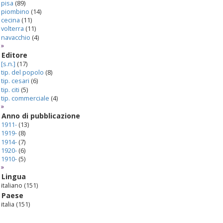
pisa
(89)
piombino
(14)
cecina
(11)
volterra
(11)
navacchio
(4)
»
Editore
[s.n.]
(17)
tip. del popolo
(8)
tip. cesari
(6)
tip. citi
(5)
tip. commerciale
(4)
»
Anno di pubblicazione
1911-
(13)
1919-
(8)
1914-
(7)
1920-
(6)
1910-
(5)
»
Lingua
italiano
(151)
Paese
italia
(151)