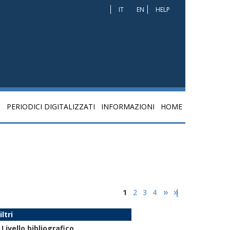
IT
EN
HELP
I
PERIODICI DIGITALIZZATI
INFORMAZIONI
HOME
1
2
3
4
»
»|
iltri
Livello bibliografico