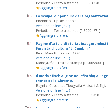
Periodico - Testo a stampa [PIS0004270]
Aggiungi a preferiti
Lo scalpello / per cura delle organizzaz
13.
Piombino : Tip. del popolo
Versione on line (Inv. )
Periodico - Testo a stampa [PIS0004271]
Aggiungi a preferiti
Pagine d'arte e di storia : inaugurandosi 
14.
Fascista di cultura "L. Cambini"
Pisa : Mariotti - Pacini, [1926]
Versione on line (Inv. )
Monografia - Testo a stampa [PIS0058008]
Aggiungi a preferiti
Il merlo : fischia (e se ne infischia) a Ba
15.
Fronte della Gioventù
Bagni di Casciana : Tipografia V. Lischi & figli,
Versione on line (Inv. )
Periodico - Testo a stampa [PIS0058010]
Aggiungi a preferiti