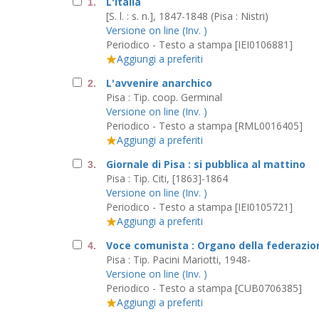
L'Italia
1.
[S. l. : s. n.], 1847-1848 (Pisa : Nistri)
Versione on line (Inv. )
Periodico - Testo a stampa [IEI0106881]
Aggiungi a preferiti
L'avvenire anarchico
2.
Pisa : Tip. coop. Germinal
Versione on line (Inv. )
Periodico - Testo a stampa [RML0016405]
Aggiungi a preferiti
Giornale di Pisa : si pubblica al mattino
3.
Pisa : Tip. Citi, [1863]-1864
Versione on line (Inv. )
Periodico - Testo a stampa [IEI0105721]
Aggiungi a preferiti
Voce comunista : Organo della federazione
4.
Pisa : Tip. Pacini Mariotti, 1948-
Versione on line (Inv. )
Periodico - Testo a stampa [CUB0706385]
Aggiungi a preferiti