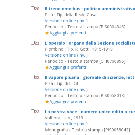
Il treno omnibus : politico amministrativo
20.
Pisa : Tip. della Reale Casa
Versione on line (Inv. )
Periodico - Testo a stampa [PIS0004346]
Aggiungi a preferiti
L'operaio : organo della Sezione socialis
21.
Piombino : Tip. R. Gotti, 1915-1919
Versione on line (Inv. )
Periodico - Testo a stampa [CFI0706896]
Aggiungi a preferiti
Il vapore pisano : giornale di scienze, let
22.
Pisa : Tip. di L. Citi
Versione on line (Inv. )
Periodico - Testo a stampa [PIS0058018]
Aggiungi a preferiti
La nostra voce : numero unico edito a cur
23.
Volterra : s. n., 1919
Versione on line (Inv. )
Monografia - Testo a stampa [PIS0058042]