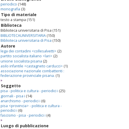
periodico
(148)
monografia
(3)
Tipo di materiale
testo a stampa
(151)
Biblioteca
Biblioteca universitaria di Pisa
(151)
BIBLIOTECAUNIVERSITARIA
(150)
Biblioteca universitaria di Pisa
(150)
Autore
lega dei contadini <collesalvetti>
(2)
partito socialista italiano <lari>
(2)
unione socialista pisana
(2)
asilo infantile <castagneto carducci>
(1)
associazione nazionale combattenti :
federazione provinciale pisana.
(1)
»
Soggetto
pisa - politica e cultura - periodici i
(25)
giornali - pisa i
(14)
anarchismo - periodici i
(6)
pisa <provincia> - politica e cultura -
periodici i
(6)
fascismo - pisa - periodici i
(4)
»
Luogo di pubblicazione