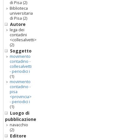
di Pisa
(2)
Biblioteca
universitaria
di Pisa
(2)
Autore
lega dei
contadini
<collesalvetti>
(2)
Soggetto
movimento
contadino -
collesalvetti
- periodici i
(1)
movimento
contadino -
pisa
<provincia>
- periodici i
(1)
Luogo di
pubblicazione
navacchio
(2)
Editore