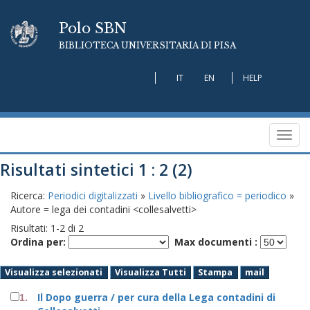
Polo SBN
BIBLIOTECA UNIVERSITARIA DI PISA
IT
EN
HELP
Toggl
navig
Risultati sintetici 1 : 2 (2)
Ricerca:
Periodici digitalizzati
»
Livello bibliografico = periodico
»
Autore = lega dei contadini <collesalvetti>
Risultati:
1
-
2
di
2
Ordina per:
Max documenti :
Visualizza selezionati
Visualizza Tutti
Stampa
mail
Il Dopo guerra / per cura della Lega contadini di
1.