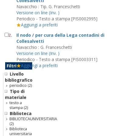
Collesalvetti
Navacchio : Tip. G. Franceschetti
Versione on line (Inv. )
Periodico - Testo a stampa [PIS0002995]
Aggiungi a preferiti
Il nodo / per cura della Lega contadini di
2.
Collesalvetti
Navacchio : G. Franceschetti
Versione on line (Inv. )
Periodico - Testo a stampa [PIS0003311]
Aggiungi a preferiti
Filtri
Livello
bibliografico
periodico
(2)
Tipo di
materiale
testo a
stampa
(2)
Biblioteca
BIBLIOTECAUNIVERSITARIA
(2)
Biblioteca
universitaria