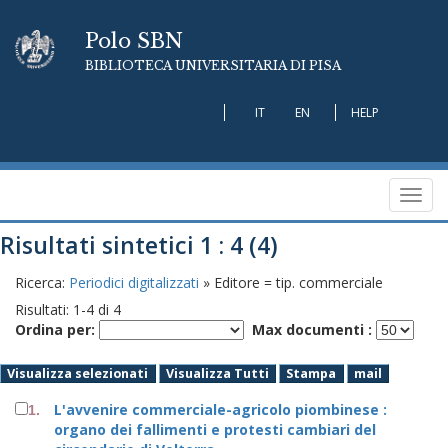
Polo SBN
BIBLIOTECA UNIVERSITARIA DI PISA
IT
EN
HELP
Toggl
navig
Risultati sintetici 1 : 4 (4)
Ricerca:
Periodici digitalizzati
» Editore = tip. commerciale
Risultati:
1
-
4
di
4
Ordina per:
Max documenti :
Visualizza selezionati
Visualizza Tutti
Stampa
mail
L'avvenire commerciale-agricolo piombinese :
1.
organo dei fallimenti e protesti cambiari del