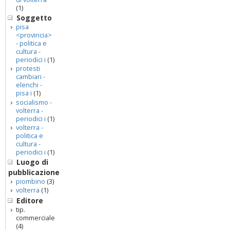
(1)
Soggetto
pisa
<provincia>
- politica e
cultura -
periodici i
(1)
protesti
cambiari -
elenchi -
pisa i
(1)
socialismo -
volterra -
periodici i
(1)
volterra -
politica e
cultura -
periodici i
(1)
Luogo di
pubblicazione
piombino
(3)
volterra
(1)
Editore
tip.
commerciale
(4)