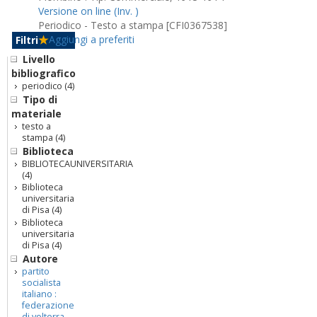
Versione on line (Inv. )
Periodico - Testo a stampa [CFI0367538]
Aggiungi a preferiti
Filtri
Livello
bibliografico
periodico
(4)
Tipo di
materiale
testo a
stampa
(4)
Biblioteca
BIBLIOTECAUNIVERSITARIA
(4)
Biblioteca
universitaria
di Pisa
(4)
Biblioteca
universitaria
di Pisa
(4)
Autore
partito
socialista
italiano :
federazione
di volterra