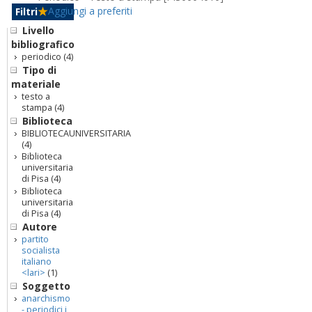
Aggiungi a preferiti
Filtri
Livello
bibliografico
periodico
(4)
Tipo di
materiale
testo a
stampa
(4)
Biblioteca
BIBLIOTECAUNIVERSITARIA
(4)
Biblioteca
universitaria
di Pisa
(4)
Biblioteca
universitaria
di Pisa
(4)
Autore
partito
socialista
italiano
<lari>
(1)
Soggetto
anarchismo
- periodici i