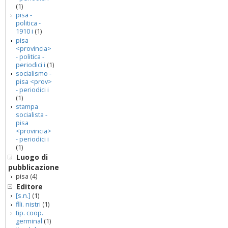
(1)
pisa -
politica -
1910 i
(1)
pisa
<provincia>
- politica -
periodici i
(1)
socialismo -
pisa <prov>
- periodici i
(1)
stampa
socialista -
pisa
<provincia>
- periodici i
(1)
Luogo di
pubblicazione
pisa
(4)
Editore
[s.n.]
(1)
flli. nistri
(1)
tip. coop.
germinal
(1)