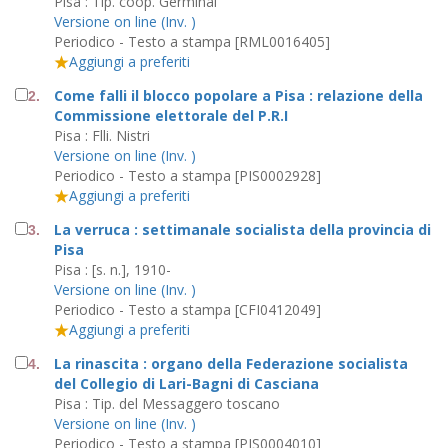
Pisa : Tip. coop. Germinal
Versione on line (Inv. )
Periodico - Testo a stampa [RML0016405]
Aggiungi a preferiti
Come falli il blocco popolare a Pisa : relazione della
2.
Commissione elettorale del P.R.I
Pisa : Flli. Nistri
Versione on line (Inv. )
Periodico - Testo a stampa [PIS0002928]
Aggiungi a preferiti
La verruca : settimanale socialista della provincia di
3.
Pisa
Pisa : [s. n.], 1910-
Versione on line (Inv. )
Periodico - Testo a stampa [CFI0412049]
Aggiungi a preferiti
La rinascita : organo della Federazione socialista
4.
del Collegio di Lari-Bagni di Casciana
Pisa : Tip. del Messaggero toscano
Versione on line (Inv. )
Periodico - Testo a stampa [PIS0004010]