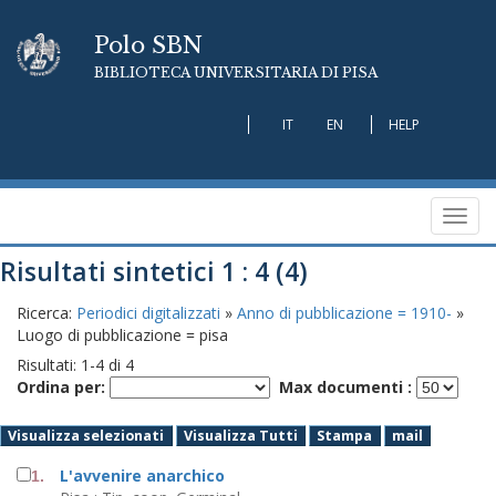
Polo SBN
BIBLIOTECA UNIVERSITARIA DI PISA
IT
EN
HELP
Toggl
navig
Risultati sintetici 1 : 4 (4)
Ricerca:
Periodici digitalizzati
»
Anno di pubblicazione = 1910-
»
Luogo di pubblicazione = pisa
Risultati:
1
-
4
di
4
Ordina per:
Max documenti :
Visualizza selezionati
Visualizza Tutti
Stampa
mail
L'avvenire anarchico
1.