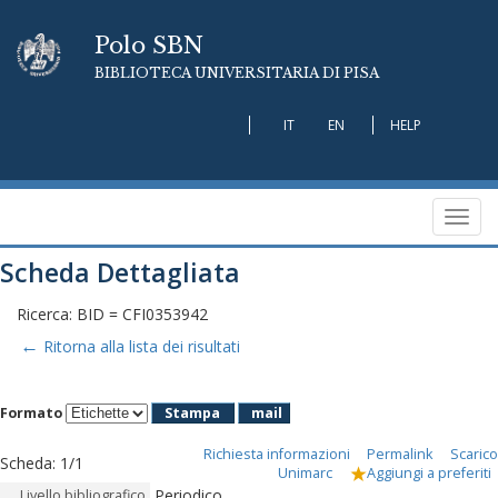
Polo SBN
BIBLIOTECA UNIVERSITARIA DI PISA
IT
EN
HELP
Toggl
navig
Scheda Dettagliata
Ricerca: BID = CFI0353942
←
Ritorna alla lista dei risultati
Formato
Stampa
mail
Richiesta informazioni
Permalink
Scarico
Scheda
:
1/1
Unimarc
Aggiungi a preferiti
Periodico
Livello bibliografico