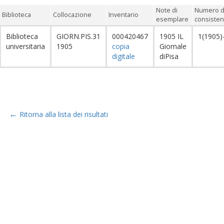
Note di
Numero de
Biblioteca
Collocazione
Inventario
esemplare
consisten
Biblioteca
GIORN.PIS.31
000420467
1905 IL
1(1905)
universitaria
1905
copia
Giornale
digitale
diPisa
←
Ritorna alla lista dei risultati