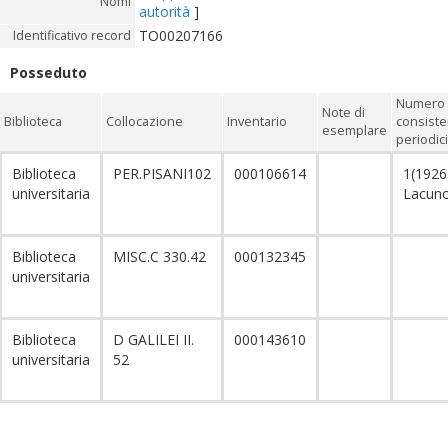
Nomi
autorità
]
TO00207166
Identificativo record
Posseduto
Numero 
Note di
Biblioteca
Collocazione
Inventario
consiste
esemplare
periodici
Biblioteca
PER.PISANI102
000106614
1(1926
universitaria
Lacun
Biblioteca
MISC.C 330.42
000132345
universitaria
Biblioteca
D GALILEI II.
000143610
universitaria
52