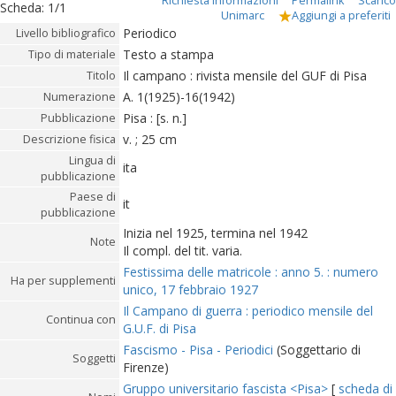
Richiesta informazioni
Permalink
Scarico
Scheda
:
1/1
Unimarc
Aggiungi a preferiti
Periodico
Livello bibliografico
Testo a stampa
Tipo di materiale
Il campano : rivista mensile del GUF di Pisa
Titolo
A. 1(1925)-16(1942)
Numerazione
Pisa : [s. n.]
Pubblicazione
v. ; 25 cm
Descrizione fisica
Lingua di
ita
pubblicazione
Paese di
it
pubblicazione
Inizia nel 1925, termina nel 1942
Note
Il compl. del tit. varia.
Festissima delle matricole : anno 5. : numero
Ha per supplementi
unico, 17 febbraio 1927
Il Campano di guerra : periodico mensile del
Continua con
G.U.F. di Pisa
Fascismo - Pisa - Periodici
(Soggettario di
Soggetti
Firenze)
Gruppo universitario fascista <Pisa>
[
scheda di