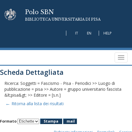
Polo SBN
BIBLIOTECA UNIVERSITARIA DI PISA
IT
EN
HELP
Toggl
navig
Scheda Dettagliata
Ricerca: Soggetti = Fascismo - Pisa - Periodici >> Luogo di
pubblicazione = pisa >> Autore = gruppo universitario fascista
&lt;pisa&gt; >> Editore = [s.n.]
←
Ritorna alla lista dei risultati
Formato
Stampa
mail