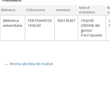
Posseduto
Note di
N
Biblioteca
Collocazione
Inventario
esemplare
c
Biblioteca
PER.PISANI153
000136367
1942/43
universitaria
1942/43
ORDINE del
giorno/
P.N.F.Giovent
←
Ritorna alla lista dei risultati