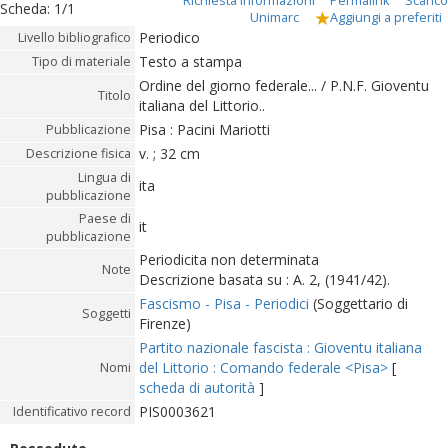
Richiesta informazioni
Permalink
Scarico
Scheda
:
1/1
Unimarc
Aggiungi a preferiti
Periodico
Livello bibliografico
Testo a stampa
Tipo di materiale
Ordine del giorno federale... / P.N.F. Gioventu
Titolo
italiana del Littorio..
Pisa : Pacini Mariotti
Pubblicazione
v. ; 32 cm
Descrizione fisica
Lingua di
ita
pubblicazione
Paese di
it
pubblicazione
Periodicita non determinata
Note
Descrizione basata su : A. 2, (1941/42).
Fascismo - Pisa - Periodici
(Soggettario di
Soggetti
Firenze)
Partito nazionale fascista : Gioventu italiana
del Littorio : Comando federale <Pisa>
[
Nomi
scheda di autorità
]
PIS0003621
Identificativo record