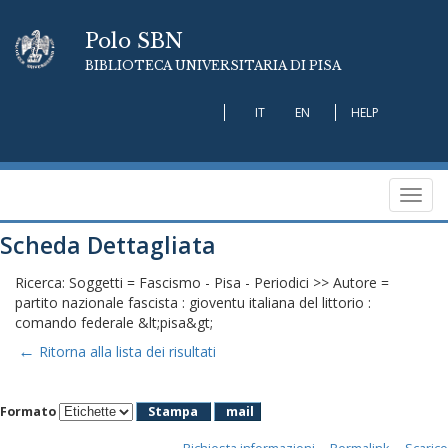
Polo SBN
BIBLIOTECA UNIVERSITARIA DI PISA
IT
EN
HELP
Toggl
navig
Scheda Dettagliata
Ricerca: Soggetti = Fascismo - Pisa - Periodici >> Autore =
partito nazionale fascista : gioventu italiana del littorio :
comando federale &lt;pisa&gt;
←
Ritorna alla lista dei risultati
Formato
Stampa
mail