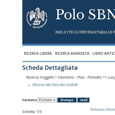
Polo SB
BIBLIOTECA UNIVERSITARIA DI P
RICERCA LIBERA
RICERCA AVANZATA
LIBRO ANTI
Scheda Dettagliata
Ricerca: Soggetti = Fascismo - Pisa - Periodici >> Luog
←
Ritorna alla lista dei risultati
Formato
Stampa
mail
Richiesta infor
Scheda
:
1/3