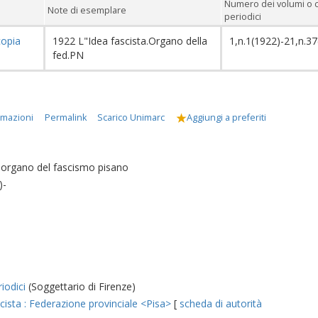
Numero dei volumi o 
Note di esemplare
periodici
copia
1922 L"Idea fascista.Organo della
1,n.1(1922)-21,n.3
fed.PN
rmazioni
Permalink
Scarico Unimarc
Aggiungi a preferiti
 : organo del fascismo pisano
)-
iodici
(Soggettario di Firenze)
cista : Federazione provinciale <Pisa>
[
scheda di autorità