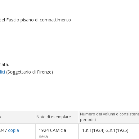
 del Fascio pisano di combattimento
nata.
ici
(Soggettario di Firenze)
Numero dei volumi o consisten
o
Note di esemplare
periodici
5347
copia
1924 CAMicia
1,n.1(1924)-2,n.1(1925)
nera