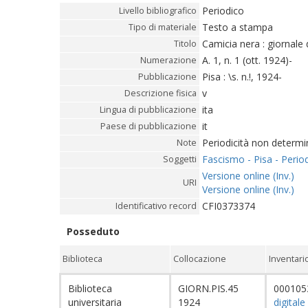
Periodico
Livello bibliografico
Testo a stampa
Tipo di materiale
Camicia nera : giornale
Titolo
A. 1, n. 1 (ott. 1924)-
Numerazione
Pisa : \s. n.!, 1924-
Pubblicazione
v
Descrizione fisica
ita
Lingua di pubblicazione
it
Paese di pubblicazione
Periodicità non determi
Note
Fascismo - Pisa - Period
Soggetti
Versione online (Inv.)
URI
Versione online (Inv.)
CFI0373374
Identificativo record
Posseduto
Biblioteca
Collocazione
Inventari
Biblioteca
GIORN.PIS.45
00010
universitaria
1924
digitale