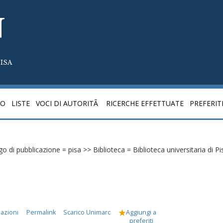
N
ISA
CO
LISTE
VOCI DI AUTORITÃ
RICERCHE EFFETTUATE
PREFERIT
o di pubblicazione = pisa >> Biblioteca = Biblioteca universitaria di Pi
mazioni
Permalink
Scarico Unimarc
Aggiungi a
preferiti