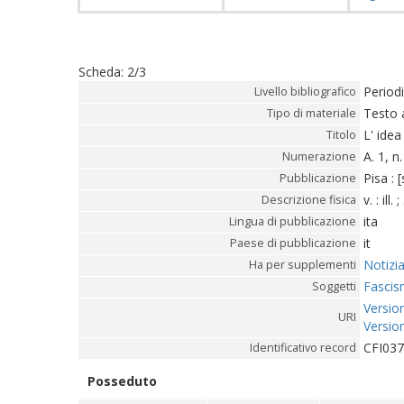
Scheda
:
2/3
Period
Livello bibliografico
Testo 
Tipo di materiale
L' idea
Titolo
A. 1, n
Numerazione
Pisa : [
Pubblicazione
v. : ill.
Descrizione fisica
ita
Lingua di pubblicazione
it
Paese di pubblicazione
Notizia
Ha per supplementi
Fascism
Soggetti
Version
URI
Version
CFI03
Identificativo record
Posseduto