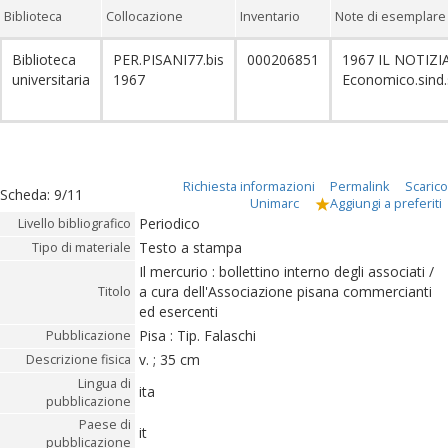
Biblioteca
Collocazione
Inventario
Note di esemplare
Biblioteca
PER.PISANI77.bis
000206851
1967 IL NOTIZI
universitaria
1967
Economico.sind
Richiesta informazioni
Permalink
Scarico
Scheda
:
9/11
Unimarc
Aggiungi a preferiti
Periodico
Livello bibliografico
Testo a stampa
Tipo di materiale
Il mercurio : bollettino interno degli associati /
a cura dell'Associazione pisana commercianti
Titolo
ed esercenti
Pisa : Tip. Falaschi
Pubblicazione
v. ; 35 cm
Descrizione fisica
Lingua di
ita
pubblicazione
Paese di
it
pubblicazione