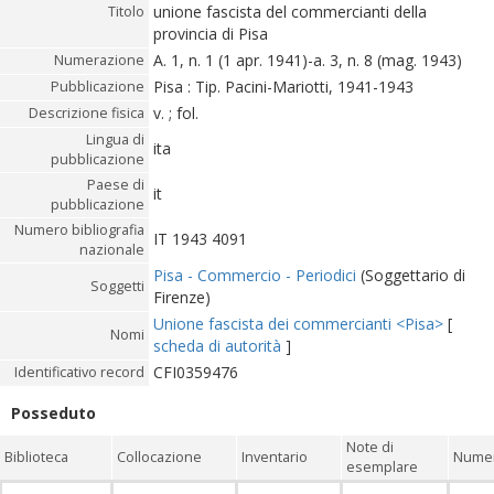
unione fascista del commercianti della
Titolo
provincia di Pisa
A. 1, n. 1 (1 apr. 1941)-a. 3, n. 8 (mag. 1943)
Numerazione
Pisa : Tip. Pacini-Mariotti, 1941-1943
Pubblicazione
v. ; fol.
Descrizione fisica
Lingua di
ita
pubblicazione
Paese di
it
pubblicazione
Numero bibliografia
IT 1943 4091
nazionale
Pisa - Commercio - Periodici
(Soggettario di
Soggetti
Firenze)
Unione fascista dei commercianti <Pisa>
[
Nomi
scheda di autorità
]
CFI0359476
Identificativo record
Posseduto
Note di
Biblioteca
Collocazione
Inventario
Numer
esemplare