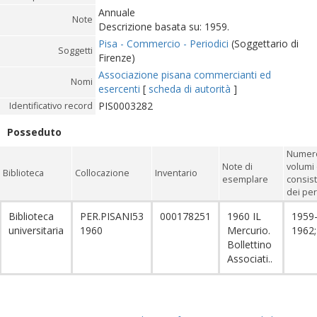
Annuale
Note
Descrizione basata su: 1959.
Pisa - Commercio - Periodici
(Soggettario di
Soggetti
Firenze)
Associazione pisana commercianti ed
Nomi
esercenti
[
scheda di autorità
]
PIS0003282
Identificativo record
Posseduto
Numero
Note di
volumi
Biblioteca
Collocazione
Inventario
esemplare
consis
dei per
Biblioteca
PER.PISANI53
000178251
1960 IL
1959
universitaria
1960
Mercurio.
1962
Bollettino
Associati..