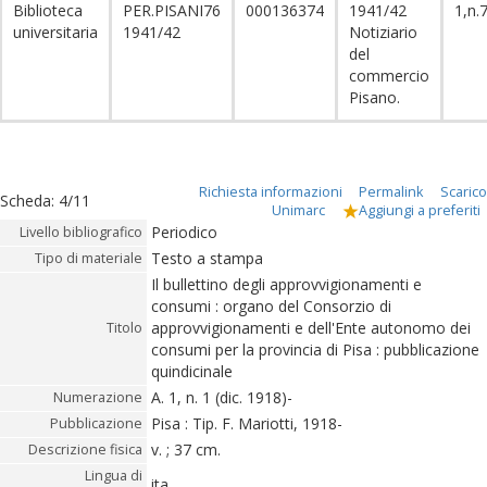
Biblioteca
PER.PISANI76
000136374
1941/42
1,n.
universitaria
1941/42
Notiziario
del
commercio
Pisano.
Richiesta informazioni
Permalink
Scarico
Scheda
:
4/11
Unimarc
Aggiungi a preferiti
Periodico
Livello bibliografico
Testo a stampa
Tipo di materiale
Il bullettino degli approvvigionamenti e
consumi : organo del Consorzio di
approvvigionamenti e dell'Ente autonomo dei
Titolo
consumi per la provincia di Pisa : pubblicazione
quindicinale
A. 1, n. 1 (dic. 1918)-
Numerazione
Pisa : Tip. F. Mariotti, 1918-
Pubblicazione
v. ; 37 cm.
Descrizione fisica
Lingua di
ita