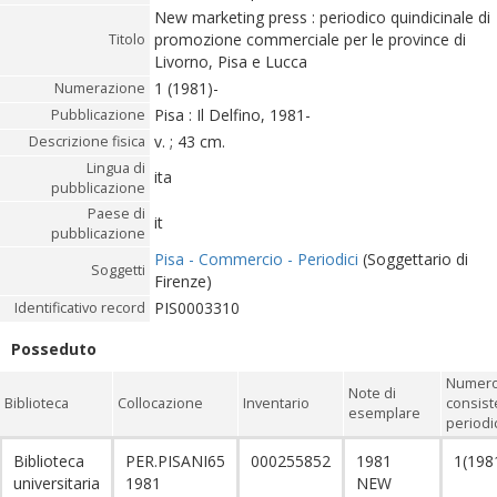
New marketing press : periodico quindicinale di
promozione commerciale per le province di
Titolo
Livorno, Pisa e Lucca
1 (1981)-
Numerazione
Pisa : Il Delfino, 1981-
Pubblicazione
v. ; 43 cm.
Descrizione fisica
Lingua di
ita
pubblicazione
Paese di
it
pubblicazione
Pisa - Commercio - Periodici
(Soggettario di
Soggetti
Firenze)
PIS0003310
Identificativo record
Posseduto
Numero 
Note di
Biblioteca
Collocazione
Inventario
consist
esemplare
periodi
Biblioteca
PER.PISANI65
000255852
1981
1(198
universitaria
1981
NEW