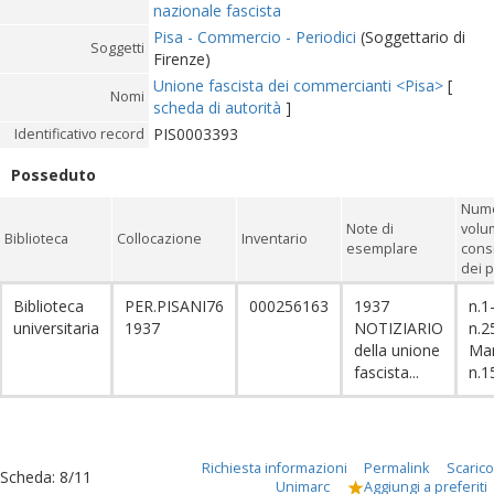
nazionale fascista
Pisa - Commercio - Periodici
(Soggettario di
Soggetti
Firenze)
Unione fascista dei commercianti <Pisa>
[
Nomi
scheda di autorità
]
PIS0003393
Identificativo record
Posseduto
Nume
Note di
volu
Biblioteca
Collocazione
Inventario
esemplare
cons
dei p
Biblioteca
PER.PISANI76
000256163
1937
n.1
universitaria
1937
NOTIZIARIO
n.2
della unione
Ma
fascista...
n.1
Richiesta informazioni
Permalink
Scarico
Scheda
:
8/11
Unimarc
Aggiungi a preferiti