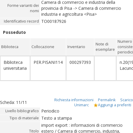
Camera di commercio e industria della
Forme varianti dei
provincia di Pisa -> Camera di commercio
nomi
industria e agricoltura <Pisa>
TO00187926
Identificativo record
Posseduto
Numero 
Note di
Biblioteca
Collocazione
Inventario
consiste
esemplare
periodici
Biblioteca
PER.PISANI114
000297393
n.20(1
universitaria
Lacun
Richiesta informazioni
Permalink
Scarico
Scheda
:
11/11
Unimarc
Aggiungi a preferiti
Periodico
Livello bibliografico
Testo a stampa
Tipo di materiale
import export : informazioni di commercio
estero / Camera di commercio, industria,
Titolo