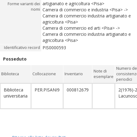
artigianato e agricoltura <Pisa>
Forme varianti dei
nomi
Camera di commercio e industria <Pisa> ->
Camera di commercio industria artigianato e
agricoltura <Pisa>
Camera di commercio ed arti <Pisa> ->
Camera di commercio industria artigianato e
agricoltura <Pisa>
PIS0000593
Identificativo record
Posseduto
Numero dei
Note di
Biblioteca
Collocazione
Inventario
consistenz
esemplare
periodici
Biblioteca
PER.PISANI9
000812679
2(1976)-2
universitaria
Lacunos