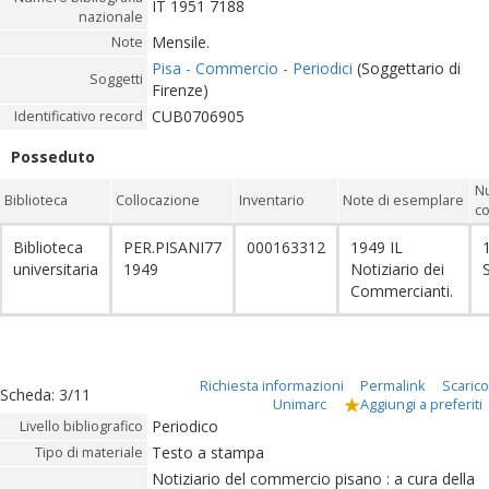
IT 1951 7188
nazionale
Mensile.
Note
Pisa - Commercio - Periodici
(Soggettario di
Soggetti
Firenze)
CUB0706905
Identificativo record
Posseduto
N
Biblioteca
Collocazione
Inventario
Note di esemplare
co
Biblioteca
PER.PISANI77
000163312
1949 IL
universitaria
1949
Notiziario dei
Commercianti.
Richiesta informazioni
Permalink
Scarico
Scheda
:
3/11
Unimarc
Aggiungi a preferiti
Periodico
Livello bibliografico
Testo a stampa
Tipo di materiale
Notiziario del commercio pisano : a cura della