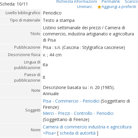
Richiesta informazioni
Permalink
Scarico
Scheda
:
10/11
Unimarc
Aggiungi a preferiti
Periodico
Livello bibliografico
Testo a stampa
Tipo di materiale
Listino settimanale dei prezzi / Camera di
commercio, industria artigianato e agricoltura
Titolo
di Pisa
Pisa : s.n. (Cascina : Stylgrafica cascinese)
Pubblicazione
v. ; 44 cm
Descrizione fisica
Lingua di
ita
pubblicazione
Paese di
it
pubblicazione
Descrizione basata su : n. 20 (1985).
Note
Annuale
Pisa - Commercio - Periodici
(Soggettario di
Firenze)
Soggetti
Merci - Prezzi - Controllo - Periodici
(Soggettario di Firenze)
Camera di commercio industria e agricoltura
Nomi
<Pisa>
[
scheda di autorità
]