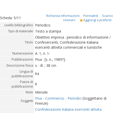
Richiesta informazioni
Permalink
Scarico
Scheda
:
5/11
Unimarc
Aggiungi a preferiti
Periodico
Livello bibliografico
Testo a stampa
Tipo di materiale
Obiettivo impresa : periodico di informazione /
Confesercenti, Confederazione italiana
Titolo
esercenti attività commerciali e turistiche
A. 1, n. 1-
Numerazione
Pisa : [s. n., 1989?]-
Pubblicazione
v. : ill. ; 38 cm
Descrizione fisica
Lingua di
ita
pubblicazione
Paese di
it
pubblicazione
Mensile.
Note
Pisa - Commercio - Periodici
(Soggettario di
Soggetti
Firenze)
Confederazione italiana esercenti attivita