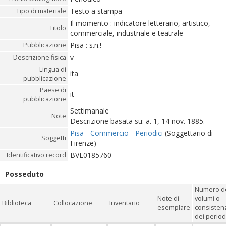
Testo a stampa
Tipo di materiale
Il momento : indicatore letterario, artistico,
Titolo
commerciale, industriale e teatrale
Pisa : s.n.!
Pubblicazione
v
Descrizione fisica
Lingua di
ita
pubblicazione
Paese di
it
pubblicazione
Settimanale
Note
Descrizione basata su: a. 1, 14 nov. 1885.
Pisa - Commercio - Periodici
(Soggettario di
Soggetti
Firenze)
BVE0185760
Identificativo record
Posseduto
Numero d
Note di
volumi o
Biblioteca
Collocazione
Inventario
esemplare
consisten
dei period