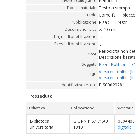
Periodico
Livello bibliografico
Testo a stampa
Tipo di materiale
Come falli il blocc
Titolo
Pisa : Flli. Nistri
Pubblicazione
v. 40 cm
Descrizione fisica
ita
Lingua di pubblicazione
it
Paese di pubblicazione
Periodicita non de
Note
Descrizione basat
Pisa - Politica - 19
Soggetti
Versione online (In
URI
Versione online (In
PIS0002928
Identificativo record
Posseduto
Biblioteca
Collocazione
Inventario
Biblioteca
GIORN.PIS.171.43
000440
universitaria
1910
digitale