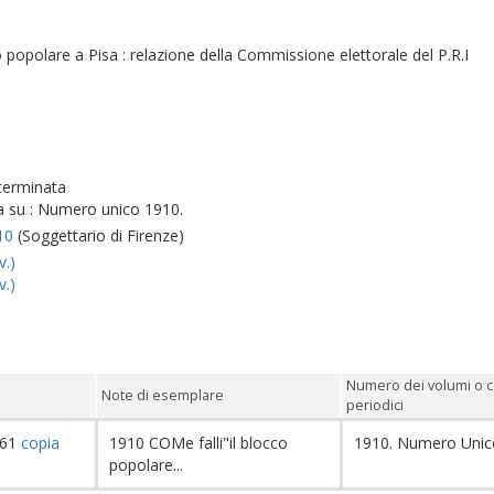
o popolare a Pisa : relazione della Commissione elettorale del P.R.I
terminata
a su : Numero unico 1910.
10
(Soggettario di Firenze)
v.)
v.)
Numero dei volumi o c
Note di esemplare
periodici
661
copia
1910 COMe falli"il blocco
1910. Numero Uni
popolare...