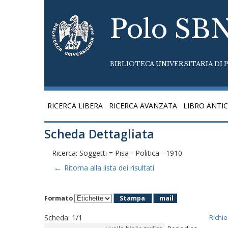
Polo SB
BIBLIOTECA UNIVERSITARIA DI P
RICERCA LIBERA
RICERCA AVANZATA
LIBRO ANTI
Scheda Dettagliata
Ricerca: Soggetti = Pisa - Politica - 1910
←
Ritorna alla lista dei risultati
Formato
Stampa
mail
Scheda
:
1/1
Richie