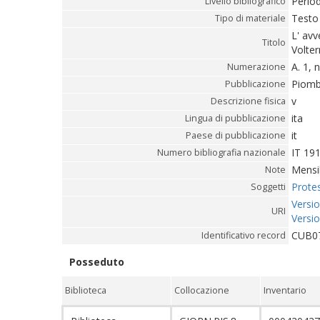
Perio
Livello bibliografico
Testo
Tipo di materiale
L' avv
Titolo
Volter
A. 1, 
Numerazione
Piomb
Pubblicazione
v
Descrizione fisica
ita
Lingua di pubblicazione
it
Paese di pubblicazione
IT 19
Numero bibliografia nazionale
Mensil
Note
Protes
Soggetti
Versio
URI
Versio
CUB0
Identificativo record
Posseduto
Biblioteca
Collocazione
Inventario