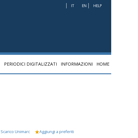
IT
EN
HELP
I
PERIODICI DIGITALIZZATI
INFORMAZIONI
HOME
Scarico Unimarc
Aggiungi a preferiti