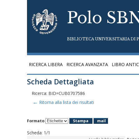
Polo SB
BIBLIOTECA UNIVERSITARIA DI P
RICERCA LIBERA
RICERCA AVANZATA
LIBRO ANTI
Scheda Dettagliata
Ricerca: BID=CUB0707586
←
Ritorna alla lista dei risultati
Formato
Stampa
mail
Scheda
:
1/1