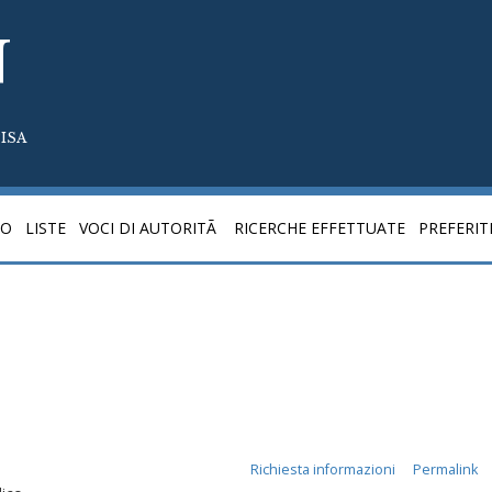
N
ISA
CO
LISTE
VOCI DI AUTORITÃ
RICERCHE EFFETTUATE
PREFERIT
Richiesta informazioni
Permalink