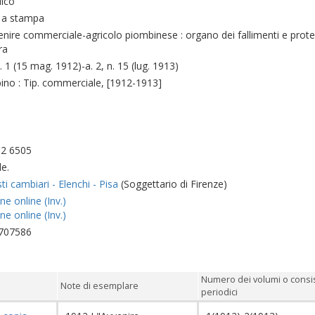
dico
 a stampa
enire commerciale-agricolo piombinese : organo dei fallimenti e protes
ra
n. 1 (15 mag. 1912)-a. 2, n. 15 (lug. 1913)
ino : Tip. commerciale, [1912-1913]
12 6505
e.
ti cambiari - Elenchi - Pisa
(Soggettario di Firenze)
ne online (Inv.)
ne online (Inv.)
707586
Numero dei volumi o consi
Note di esemplare
periodici