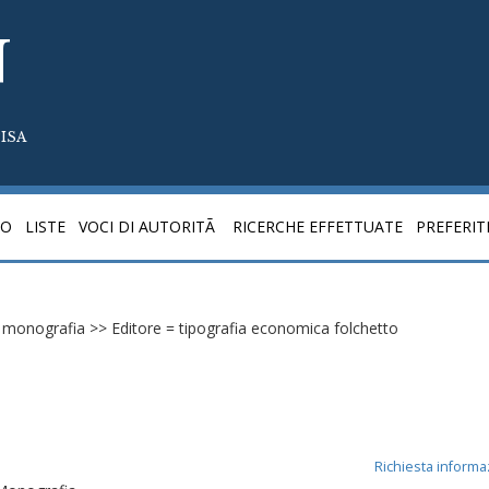
N
ISA
CO
LISTE
VOCI DI AUTORITÃ
RICERCHE EFFETTUATE
PREFERIT
co = monografia >> Editore = tipografia economica folchetto
Richiesta informa