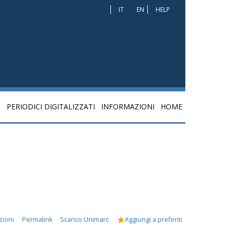
IT
EN
HELP
I
PERIODICI DIGITALIZZATI
INFORMAZIONI
HOME
zioni
Permalink
Scarico Unimarc
Aggiungi a preferiti