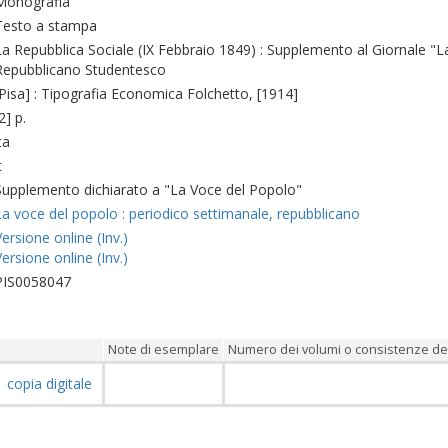
Monografia
Testo a stampa
La Repubblica Sociale (IX Febbraio 1849) : Supplemento al Giornale "L
Repubblicano Studentesco
[Pisa] : Tipografia Economica Folchetto, [1914]
2] p.
ta
t
Supplemento dichiarato a "La Voce del Popolo"
La voce del popolo : periodico settimanale, repubblicano
Versione online (Inv.)
Versione online (Inv.)
PIS0058047
Note di esemplare
Numero dei volumi o consistenze dei
1
copia digitale