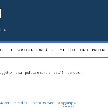
N
ISA
CO
LISTE
VOCI DI AUTORITÃ
RICERCHE EFFETTUATE
PREFERIT
Soggetto = pisa - politica e cultura - sec.19. - periodici i
mazioni
Permalink
Scarico Unimarc
Aggiungi a
preferiti