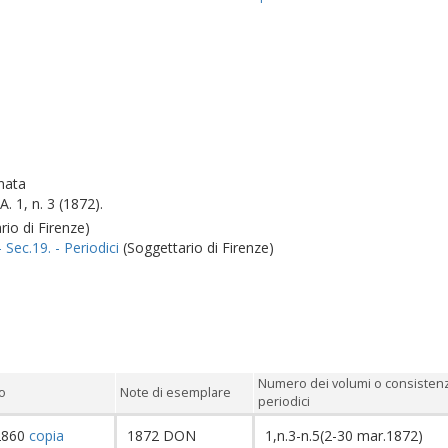
nata
. 1, n. 3 (1872).
io di Firenze)
- Sec.19. - Periodici
(Soggettario di Firenze)
Numero dei volumi o consisten
o
Note di esemplare
periodici
2860
copia
1872 DON
1,n.3-n.5(2-30 mar.1872)