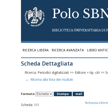
Polo SB
BIBLIOTECA UNIVERSITARIA DI P
RICERCA LIBERA
RICERCA AVANZATA
LIBRO ANTI
Scheda Dettagliata
Ricerca: Periodici digitalizzati >> Editore = tip. citi >> 
←
Ritorna alla lista dei risultati
Formato
Stampa
mail
Richiesta infor
Scheda
:
1/1