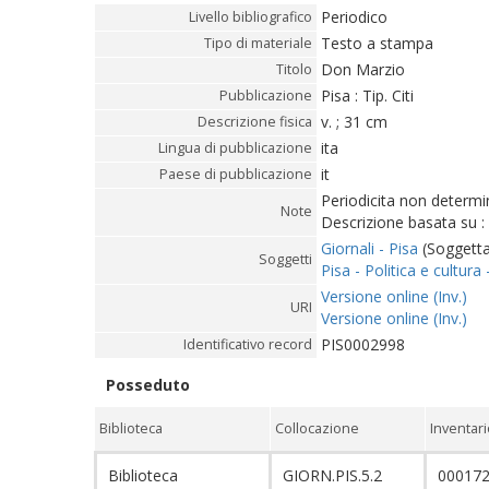
Periodico
Livello bibliografico
Testo a stampa
Tipo di materiale
Don Marzio
Titolo
Pisa : Tip. Citi
Pubblicazione
v. ; 31 cm
Descrizione fisica
ita
Lingua di pubblicazione
it
Paese di pubblicazione
Periodicita non determi
Note
Descrizione basata su : A
Giornali - Pisa
(Soggettar
Soggetti
Pisa - Politica e cultura 
Versione online (Inv.)
URI
Versione online (Inv.)
PIS0002998
Identificativo record
Posseduto
Biblioteca
Collocazione
Inventari
Biblioteca
GIORN.PIS.5.2
00017