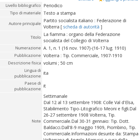
Periodico
Livello bibliografico
Testo a stampa
Tipo di materiale
Partito socialista italiano : Federazione di
Autore principale
Volterra
[
scheda di autorità
]
La fiamma : organo della Federazione
Titolo
socialista del Collegio di Volterra
A. 1, n. 1 (16 nov. 1907)-(16-17 lug. 1910)
Numerazione
Volterra : Tip. Commerciale, 1907-1910
Pubblicazione
volumi ; 50 cm
Descrizione fisica
Lingua di
ita
pubblicazione
Paese di
it
pubblicazione
Settimanale
Dal 12 al 13 settembre 1908: Colle Val d'Elsa,
Stabilimento Tipo-Litografico Meoni e figli.Dal
26-27 settembre 1908 Volterra, Tip.
Commerciale.Dal 30-31 gennaio: Tip. Dott.
Note
Baldacci.Dall'8-9 maggio 1909, Piombino, Tip.
Commerciale.Informazioni desunte da: Stampa
Volterrana di Angelo Marrucci a cura della