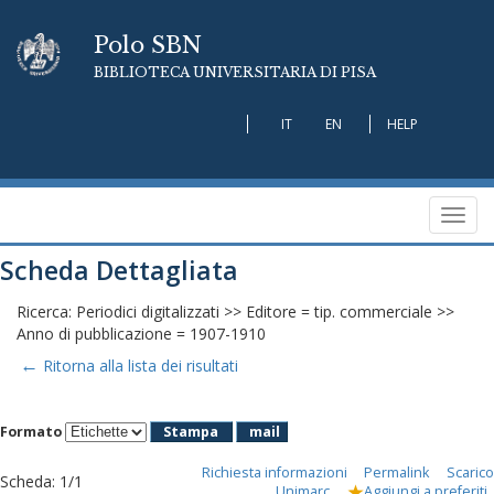
Polo SBN
BIBLIOTECA UNIVERSITARIA DI PISA
IT
EN
HELP
Toggl
navig
Scheda Dettagliata
Ricerca: Periodici digitalizzati >> Editore = tip. commerciale >>
Anno di pubblicazione = 1907-1910
←
Ritorna alla lista dei risultati
Formato
Stampa
mail
Richiesta informazioni
Permalink
Scarico
Scheda
:
1/1
Unimarc
Aggiungi a preferiti