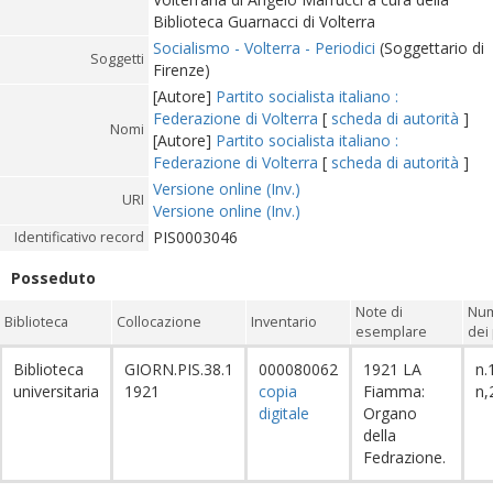
Biblioteca Guarnacci di Volterra
Socialismo - Volterra - Periodici
(Soggettario di
Soggetti
Firenze)
[Autore]
Partito socialista italiano :
Federazione di Volterra
[
scheda di autorità
]
Nomi
[Autore]
Partito socialista italiano :
Federazione di Volterra
[
scheda di autorità
]
Versione online (Inv.)
URI
Versione online (Inv.)
PIS0003046
Identificativo record
Posseduto
Note di
Num
Biblioteca
Collocazione
Inventario
esemplare
dei 
Biblioteca
GIORN.PIS.38.1
000080062
1921 LA
n.
universitaria
1921
copia
Fiamma:
n,
digitale
Organo
della
Fedrazione.