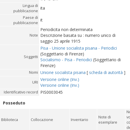
Lingua di
ita
pubblicazione
Paese di
it
pubblicazione
Periodicita non determinata
Descrizione basata su : numero unico di
Note
saggio 25 aprile 1915
Pisa - Unione socialista pisana - Periodici
(Soggettario di Firenze)
Soggetti
Socialismo - Pisa - Periodici
(Soggettario di
Firenze)
Unione socialista pisana
[
scheda di autorità
]
Nomi
Versione online (Inv.)
URI
Versione online (Inv.)
PIS0003045
Identificativo record
Posseduto
N
Note di
v
Biblioteca
Collocazione
Inventario
esemplare
c
de