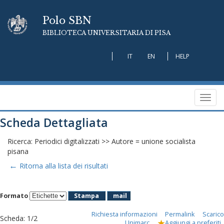
Polo SBN
BIBLIOTECA UNIVERSITARIA DI PISA
IT
EN
HELP
Toggl
navig
Scheda Dettagliata
Ricerca: Periodici digitalizzati >> Autore = unione socialista
pisana
←
Ritorna alla lista dei risultati
Formato
Stampa
mail
Richiesta informazioni
Permalink
Scarico
Scheda
:
1/2
Unimarc
Aggiungi a preferiti